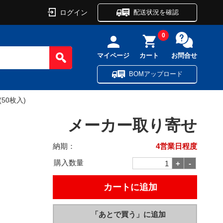
ログイン
配送状況を確認
0
マイページ
カート
お問合せ
BOMアップロード
50枚入)
メーカー取り寄せ
納期：
4営業日程度
購入数量