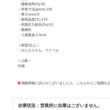
・捕集効率(%):65
・本体寸法(φmm):230
・厚さ(mm):8
・耐熱温度(℃):170
・初期圧力損失(Pa):51
・難燃性
・ろ過風速:2.0m/s
＜材質/仕上＞
・ポリエステル、アクリル
＜入数＞
50枚
1176612 0000000200795633
!095! M230
掲載情報に誤りがございましたら、こちらからご指摘を
在庫状況：営業所に在庫はございません。