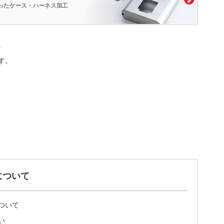
ったケース・ハーネス加工
。
す。
について
ついて
い