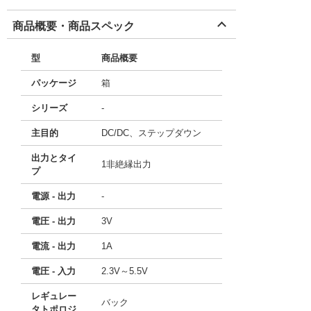
商品概要・商品スペック
型
商品概要
パッケージ
箱
シリーズ
-
主目的
DC/DC、ステップダウン
出力とタイ
1非絶縁出力
プ
電源 - 出力
-
電圧 - 出力
3V
電流 - 出力
1A
電圧 - 入力
2.3V～5.5V
レギュレー
バック
タトポロジ