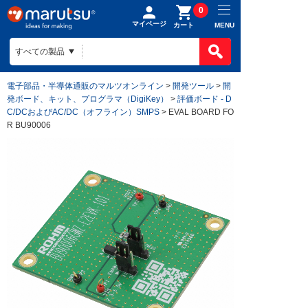
0
マイページ
MENU
カート
電子部品・半導体通販のマルツオンライン
>
開発ツール
>
開
発ボード、キット、プログラマ（DigiKey）
>
評価ボード - D
C/DCおよびAC/DC（オフライン）SMPS
> EVAL BOARD FO
R BU90006