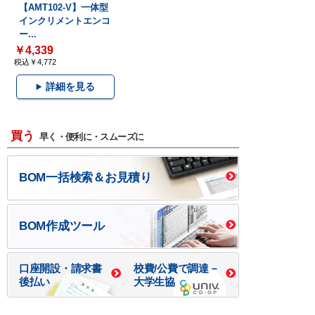
【AMT102-V】一体型
インクリメントエンコ
ー...
￥4,339
税込￥4,772
詳細を見る
買う
早く・便利に・スムーズに
BOM一括検索＆お見積り
BOM作成ツール
口座開設・請求書
校費/公費で調達－
後払い
大学生協