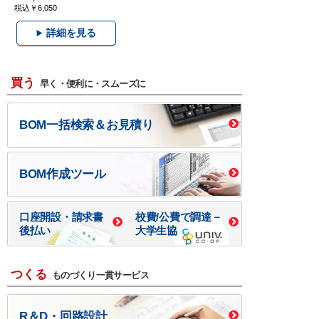
税込￥6,050
詳細を見る
買う
早く・便利に・スムーズに
BOM一括検索＆お見積り
BOM作成ツール
口座開設・請求書
校費/公費で調達－
後払い
大学生協
つくる
ものづくり一貫サービス
R＆D・回路設計