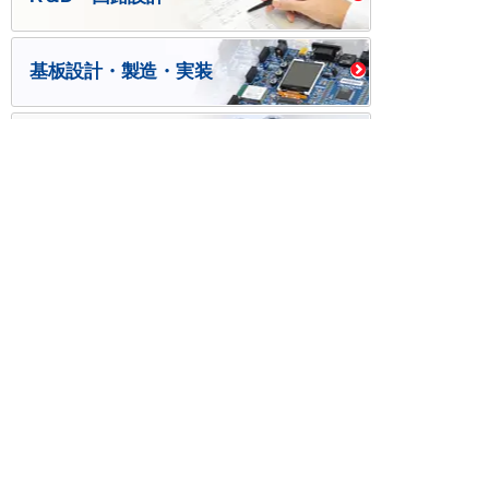
基板設計・製造・実装
ケース・ハーネス加工
※掲載されている価格には消費税、各種手数料が含まれ
ておりません。別途消費税およびお支払方法に応じた
手数料が必要になります。
※このホームページに掲載されている、記事・写真の一
部または全部をそのまま、または改変して利用・転
載・転用することを禁じます。
※商品によって販売価格が店頭価格と異なる場合がござ
います。
※弊社ではお客様が商品を選びやすくするためにデータ
シートの提供や技術情報、商品画像の表示を行ってい
ます。
しかしさまざまな事情により、これらの情報がすべて