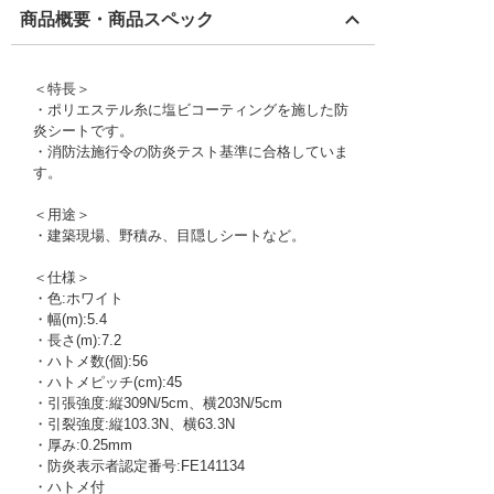
商品概要・商品スペック
＜特長＞
・ポリエステル糸に塩ビコーティングを施した防
炎シートです。
・消防法施行令の防炎テスト基準に合格していま
す。
＜用途＞
・建築現場、野積み、目隠しシートなど。
＜仕様＞
・色:ホワイト
・幅(m):5.4
・長さ(m):7.2
・ハトメ数(個):56
・ハトメピッチ(cm):45
・引張強度:縦309N/5cm、横203N/5cm
・引裂強度:縦103.3N、横63.3N
・厚み:0.25mm
・防炎表示者認定番号:FE141134
・ハトメ付