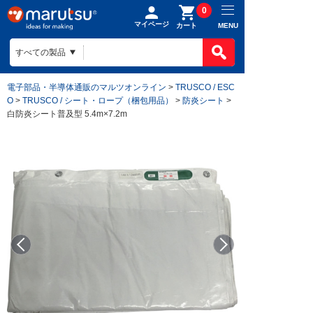
0
マイページ
MENU
カート
電子部品・半導体通販のマルツオンライン
>
TRUSCO / ESC
O
>
TRUSCO / シート・ロープ（梱包用品）
>
防炎シート
>
白防炎シート普及型 5.4m×7.2m