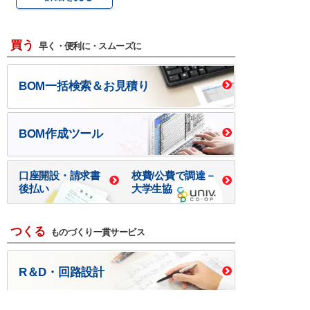
買う
早く・便利に・スムーズに
BOM一括検索＆お見積り
BOM作成ツール
口座開設・請求書
校費/公費で調達－
後払い
大学生協
つくる
ものづくり一貫サービス
R＆D・回路設計