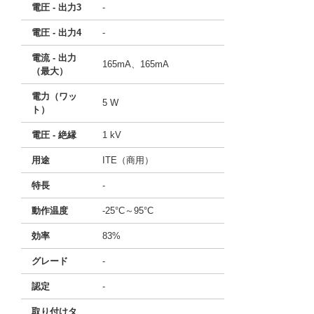
電圧 - 出力3
-
電圧 - 出力4
-
電流 - 出力
165mA、165mA
（最大）
電力（ワッ
5 W
ト）
電圧 - 絶縁
1 kV
用途
ITE（商用）
特長
-
動作温度
-25°C～95°C
効率
83%
グレード
-
認定
-
取り付けタ