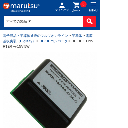
0
マイページ
MENU
カート
電子部品・半導体通販のマルツオンライン
>
半導体
>
電源 -
基板実装（DigiKey）
>
DC/DCコンバータ
> DC DC CONVE
RTER +/-15V 5W