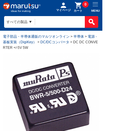
0
マイページ
MENU
カート
電子部品・半導体通販のマルツオンライン
>
半導体
>
電源 -
基板実装（DigiKey）
>
DC/DCコンバータ
> DC DC CONVE
RTER +/-5V 5W