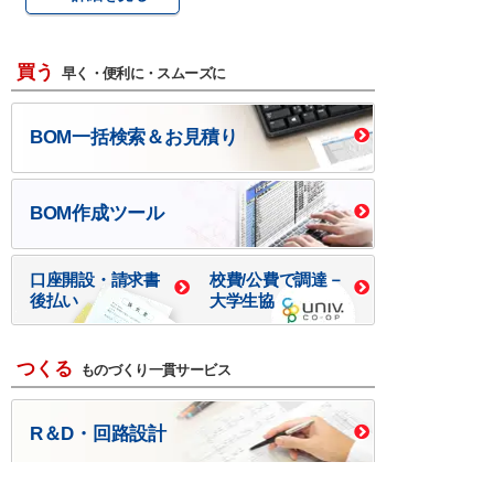
買う
早く・便利に・スムーズに
BOM一括検索＆お見積り
BOM作成ツール
口座開設・請求書
校費/公費で調達－
後払い
大学生協
つくる
ものづくり一貫サービス
R＆D・回路設計