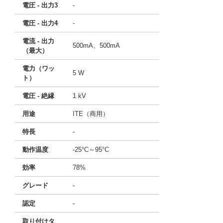
電圧 - 出力3
-
電圧 - 出力4
-
電流 - 出力
500mA、500mA
（最大）
電力（ワッ
5 W
ト）
電圧 - 絶縁
1 kV
用途
ITE（商用）
特長
-
動作温度
-25°C～95°C
効率
78%
グレード
-
認定
-
取り付けタ