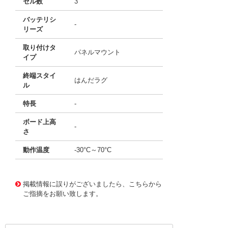
セル数
3
バッテリシ
-
リーズ
取り付けタ
パネルマウント
イプ
終端スタイ
はんだラグ
ル
特長
-
ボード上高
-
さ
動作温度
-30°C～70°C
11769179
!041! BX0003/1
掲載情報に誤りがございましたら、こちらから
ご指摘をお願い致します。