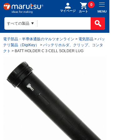
0
マイページ
MENU
カート
電子部品・半導体通販のマルツオンライン
>
電気部品
>
バッ
テリ製品（DigiKey）
>
バッテリホルダ、クリップ、コンタ
クト
> BATT HOLDER C 3 CELL SOLDER LUG