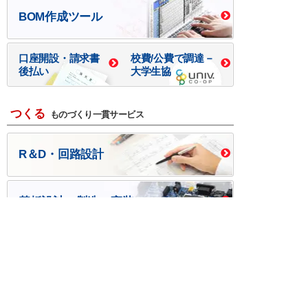
BOM作成ツール
口座開設・請求書
校費/公費で調達－
後払い
大学生協
つくる
ものづくり一貫サービス
R＆D・回路設計
基板設計・製造・実装
ケース・ハーネス加工
※掲載されている価格には消費税、各種手数料が含まれ