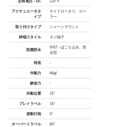
定格電圧 - DC
120 V
アクチュエータタ
サイドロータリ、ロー
イプ
ラー
取り付けタイプ
シャーシマウント
終端スタイル
ネジ端子
IP67 - ほこり止め、防
防塵防水
水型
特長
-
作動力
46gf
解放力
-
作動位置
15°
プレトラベル
15°
差動行程
5°
オーバートラベル
60°