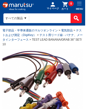
0
マイページ
MENU
カート
電子部品・半導体通販のマルツオンライン
>
電気部品
>
テス
トおよび測定（DigiKey）
>
テスト用リード線 - バナナ、メー
タインターフェース
> TEST LEAD BANANA/GRAB 36" SET/
10