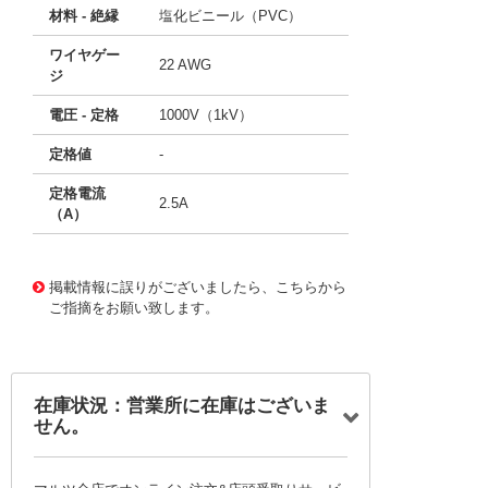
材料 - 絶縁
塩化ビニール（PVC）
ワイヤゲー
22 AWG
ジ
電圧 - 定格
1000V（1kV）
定格値
-
定格電流
2.5A
（A）
11769452
!041! BXM-36-S
掲載情報に誤りがございましたら、こちらから
ご指摘をお願い致します。
在庫状況：営業所に在庫はございま
せん。