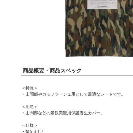
商品概要・商品スペック
＜特長＞
・山間部やカモフラージュ用として最適なシートです。
＜用途＞
・山間部などの景観美観用保護養生カバー。
＜仕様＞
・幅(m):1.7