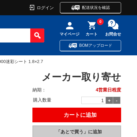
ログイン
配送状況を確認
0
マイページ
カート
お問合せ
BOMアップロード
000迷彩シート 1.8×2.7
メーカー取り寄せ
納期：
4営業日程度
購入数量