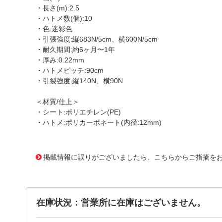
・長さ(m):2.5
・ハトメ数(個):10
・色:迷彩色
・引張強度:縦683N/5cm、横600N/5cm
・耐久期間:約6ヶ月〜1年
・厚み:0.22mm
・ハトメピッチ:90cm
・引裂強度:縦140N、横90N
＜材質/仕上＞
・シート:ポリエチレン(PE)
・ハトメ:ポリカーボネート(内径:12mm)
1176949 0000000200798732
!095! MS30-02
掲載情報に誤りがございましたら、こちらからご指摘を
在庫状況：営業所に在庫はございません。