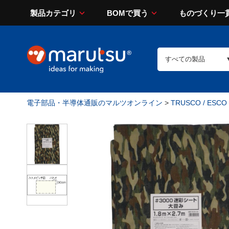
製品カテゴリ
BOMで買う
ものづくり一
電子部品・半導体通販のマルツオンライン
>
TRUSCO / ESCO