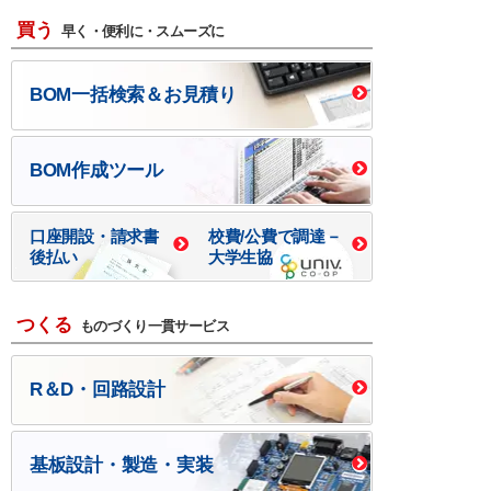
買う
早く・便利に・スムーズに
BOM一括検索＆お見積り
BOM作成ツール
口座開設・請求書
校費/公費で調達－
後払い
大学生協
つくる
ものづくり一貫サービス
R＆D・回路設計
基板設計・製造・実装