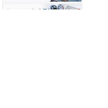
ケース・ハーネス加工
※掲載されている価格には消費税、各種手数料が含まれ
ておりません。別途消費税およびお支払方法に応じた
手数料が必要になります。
※このホームページに掲載されている、記事・写真の一
部または全部をそのまま、または改変して利用・転
載・転用することを禁じます。
※商品によって販売価格が店頭価格と異なる場合がござ
います。
※弊社ではお客様が商品を選びやすくするためにデータ
シートの提供や技術情報、商品画像の表示を行ってい
ます。
しかしさまざまな事情により、これらの情報がすべて
正確であることを弊社が保証することはできません。
商品の正確な仕様等は各メーカーの最新のデータシー
トで確認して頂きますようお願いいたします。
また、商品画像につきましても、当アイテムとは異な