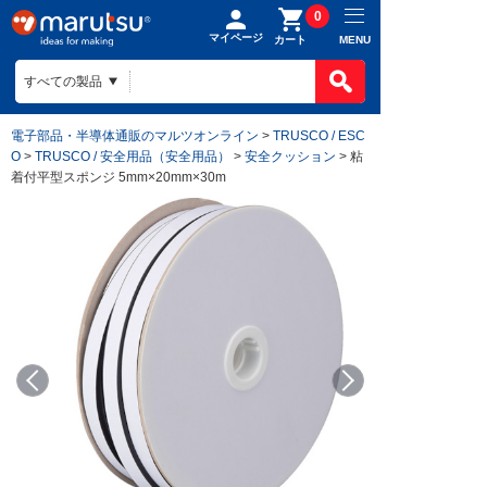
0
マイページ
MENU
カート
電子部品・半導体通販のマルツオンライン
>
TRUSCO / ESC
O
>
TRUSCO / 安全用品（安全用品）
>
安全クッション
> 粘
着付平型スポンジ 5mm×20mm×30m