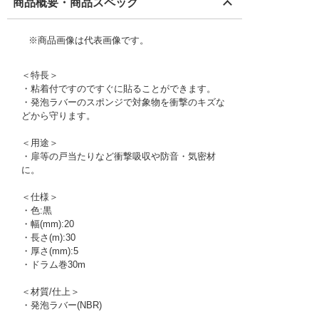
商品概要・商品スペック
※商品画像は代表画像です。
＜特長＞
・粘着付ですのですぐに貼ることができます。
・発泡ラバーのスポンジで対象物を衝撃のキズな
どから守ります。
＜用途＞
・扉等の戸当たりなど衝撃吸収や防音・気密材
に。
＜仕様＞
・色:黒
・幅(mm):20
・長さ(m):30
・厚さ(mm):5
・ドラム巻30m
＜材質/仕上＞
・発泡ラバー(NBR)