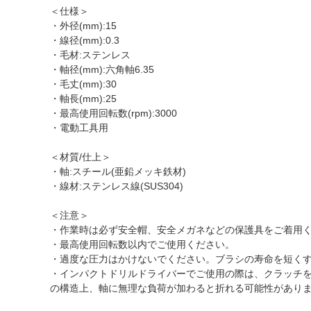
＜仕様＞
・外径(mm):15
・線径(mm):0.3
・毛材:ステンレス
・軸径(mm):六角軸6.35
・毛丈(mm):30
・軸長(mm):25
・最高使用回転数(rpm):3000
・電動工具用
＜材質/仕上＞
・軸:スチール(亜鉛メッキ鉄材)
・線材:ステンレス線(SUS304)
＜注意＞
・作業時は必ず安全帽、安全メガネなどの保護具をご着用
・最高使用回転数以内でご使用ください。
・過度な圧力はかけないでください。ブラシの寿命を短く
・インパクトドリルドライバーでご使用の際は、クラッチを
の構造上、軸に無理な負荷が加わると折れる可能性があり