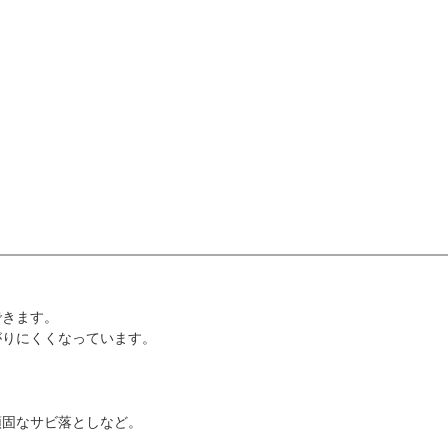
できます。
がりにくくなっています。
頑固なサビ落としなど。