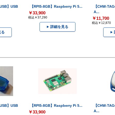
-USB】USB
【RPI5-8GB】Raspberry Pi 5...
【CHW-TAG4
A...
￥33,900
税込￥37,290
￥11,700
税込￥12,870
詳細を見る
見る
-USB】USB
【RPI5-8GB】Raspberry Pi 5...
【CHW-TAG4
A...
￥33,900