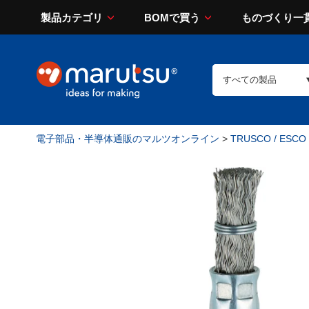
製品カテゴリ
BOMで買う
ものづくり一
電子部品・半導体通販のマルツオンライン
>
TRUSCO / ESCO