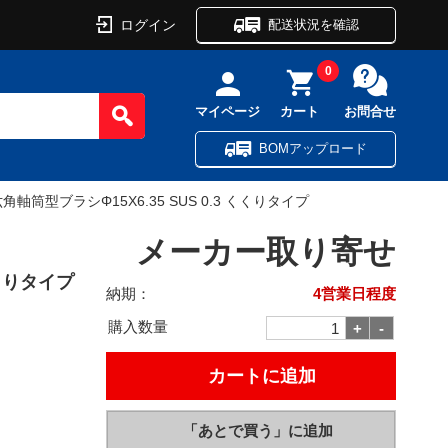
ログイン
配送状況を確認
0
マイページ
カート
お問合せ
BOMアップロード
六角軸筒型ブラシΦ15X6.35 SUS 0.3 くくりタイプ
メーカー取り寄せ
くくりタイプ
納期：
4営業日程度
購入数量