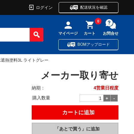
ログイン
配送状況を確認
0
マイページ
カート
お問合せ
BOMアップロード
水遮熱塗料3L ライトグレー
メーカー取り寄せ
納期：
4営業日程度
購入数量