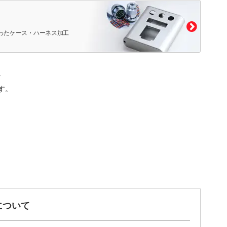
ったケース・ハーネス加工
。
す。
について