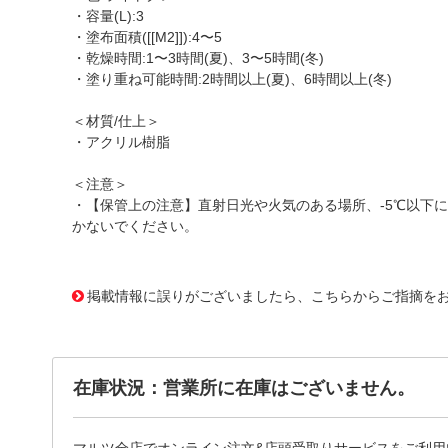
・容量(L):3
・塗布面積([[M2]]):4〜5
・乾燥時間:1〜3時間(夏)、3〜5時間(冬)
・塗り重ね可能時間:2時間以上(夏)、6時間以上(冬)
＜材質/仕上＞
・アクリル樹脂
＜注意＞
・【保管上の注意】直射日光や火気のある場所、-5℃以下
かないでください。
1176997
!095! 437600
掲載情報に誤りがございましたら、こちらからご指摘を
在庫状況：営業所に在庫はございません。