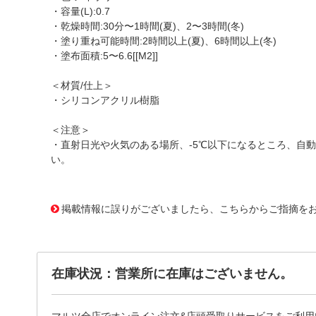
・容量(L):0.7
・乾燥時間:30分〜1時間(夏)、2〜3時間(冬)
・塗り重ね可能時間:2時間以上(夏)、6時間以上(冬)
・塗布面積:5〜6.6[[M2]]
＜材質/仕上＞
・シリコンアクリル樹脂
＜注意＞
・直射日光や火気のある場所、-5℃以下になるところ、自
い。
1177008
!095! 460752
掲載情報に誤りがございましたら、こちらからご指摘を
在庫状況：営業所に在庫はございません。