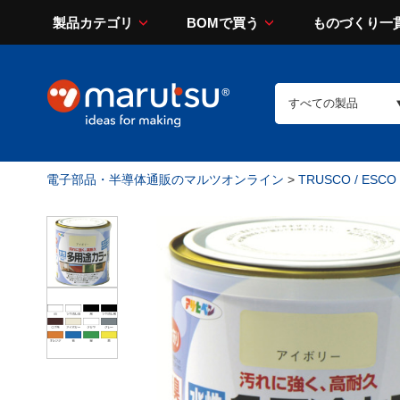
製品カテゴリ
BOMで買う
ものづくり一
電子部品・半導体通販のマルツオンライン
>
TRUSCO / ESCO