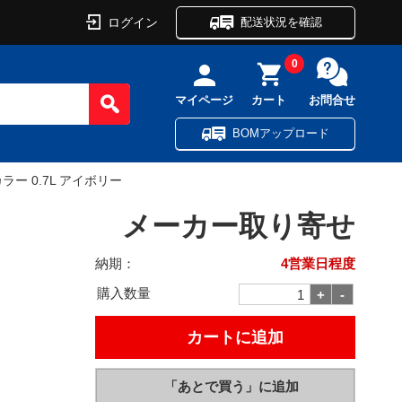
ログイン
配送状況を確認
0
マイページ
カート
お問合せ
BOMアップロード
ラー 0.7L アイボリー
メーカー取り寄せ
納期：
4営業日程度
購入数量