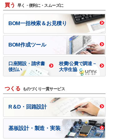
買う
早く・便利に・スムーズに
BOM一括検索＆お見積り
BOM作成ツール
口座開設・請求書
校費/公費で調達－
後払い
大学生協
つくる
ものづくり一貫サービス
R＆D・回路設計
基板設計・製造・実装