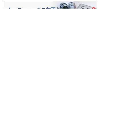
ケース・ハーネス加工
※掲載されている価格には消費税、各種手数料が含まれ
ておりません。別途消費税およびお支払方法に応じた
手数料が必要になります。
※このホームページに掲載されている、記事・写真の一
部または全部をそのまま、または改変して利用・転
載・転用することを禁じます。
※商品によって販売価格が店頭価格と異なる場合がござ
います。
※弊社ではお客様が商品を選びやすくするためにデータ
シートの提供や技術情報、商品画像の表示を行ってい
ます。
しかしさまざまな事情により、これらの情報がすべて
正確であることを弊社が保証することはできません。
商品の正確な仕様等は各メーカーの最新のデータシー
トで確認して頂きますようお願いいたします。
また、商品画像につきましても、当アイテムとは異な
るイメージ画像を表示している場合がございます。