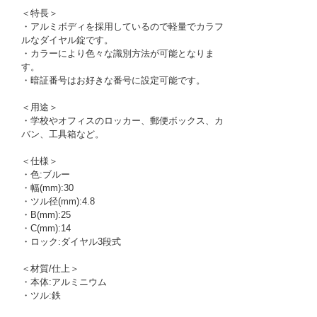
＜特長＞
・アルミボディを採用しているので軽量でカラフ
ルなダイヤル錠です。
・カラーにより色々な識別方法が可能となりま
す。
・暗証番号はお好きな番号に設定可能です。
＜用途＞
・学校やオフィスのロッカー、郵便ボックス、カ
バン、工具箱など。
＜仕様＞
・色:ブルー
・幅(mm):30
・ツル径(mm):4.8
・B(mm):25
・C(mm):14
・ロック:ダイヤル3段式
＜材質/仕上＞
・本体:アルミニウム
・ツル:鉄