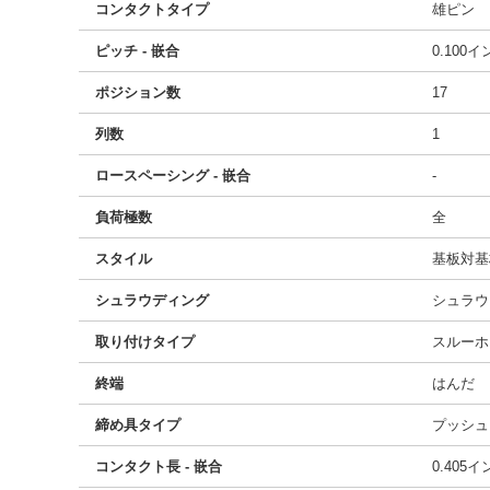
コンタクトタイプ
雄ピン
ピッチ - 嵌合
0.100
ポジション数
17
列数
1
ロースペーシング - 嵌合
-
負荷極数
全
スタイル
基板対基
シュラウディング
シュラウ
取り付けタイプ
スルーホ
終端
はんだ
締め具タイプ
プッシュ
コンタクト長 - 嵌合
0.405