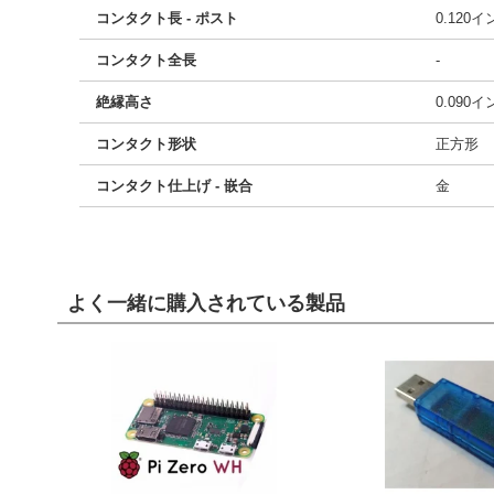
コンタクト長 - ポスト
0.120
コンタクト全長
-
絶縁高さ
0.090
コンタクト形状
正方形
コンタクト仕上げ - 嵌合
金
よく一緒に購入されている製品