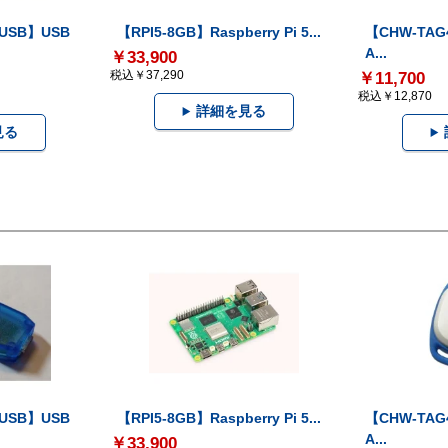
-USB】USB
【RPI5-8GB】Raspberry Pi 5...
【CHW-TAG4
A...
￥33,900
税込￥37,290
￥11,700
税込￥12,870
詳細を見る
見る
-USB】USB
【RPI5-8GB】Raspberry Pi 5...
【CHW-TAG4
A...
￥33,900