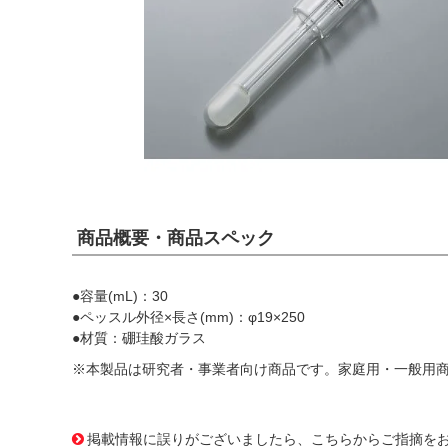
商品概要・商品スペック
●容量(mL)：30
●ペッスル外径×長さ(mm)：φ19×250
●材質：硼珪酸ガラス
※本製品は研究者・事業者向け商品です。家庭用・一般用
2509429 0000000201483883
!072! 3-8509-04
掲載情報に誤りがございましたら、こちらからご指摘を