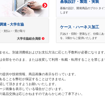
基板設計・製造・実装
基板の設計、開発商品のプロトタイ
します
で調達－大学生協
ケース・ハーネス加工
文・支払い・受け取り
穴あけ・切削・塗装など、仕様にあ
を、1個からご提供いたします
大学生協組合員様
ません。別途消費税およびお支払方法に応じた手数料が必要になります
は全部をそのまま、または改変して利用・転載・転用することを禁じま
。
の提供や技術情報、商品画像の表示を行っています。
あることを弊社が保証することはできません。
認して頂きますようお願いいたします。
ージ画像を表示している場合がございます。
の返品交換は応じかねますのであらかじめご了承下さい。