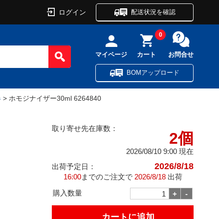
ログイン
配送状況を確認
0
マイページ
カート
お問合せ
BOMアップロード
器
> ホモジナイザー30ml 6264840
取り寄せ先在庫数：
2個
2026/08/10 9:00 現在
2026/8/18
出荷予定日：
16:00
までのご注文で
2026/8/18
出荷
購入数量