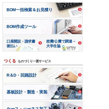
BOM一括検索＆お見積り
BOM作成ツール
口座開設・請求書
校費/公費で調達－
後払い
大学生協
つくる
ものづくり一貫サービス
R＆D・回路設計
基板設計・製造・実装
ケース・ハーネス加工