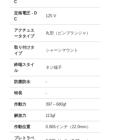
C
定格電圧 - D
125 V
C
アクチュエ
丸型（ピンプランジャ）
ータタイプ
取り付けタ
シャーシマウント
イプ
終端スタイ
ネジ端子
ル
防塵防水
-
特長
-
作動力
397～680gf
解放力
113gf
作動位置
0.865インチ（22.0mm）
プレトラベ