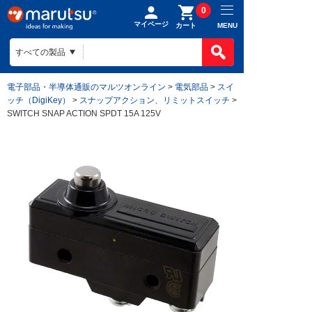
0
マイページ
MENU
カート
電子部品・半導体通販のマルツオンライン
>
電気部品
>
スイ
ッチ（DigiKey）
>
スナップアクション、リミットスイッチ
>
SWITCH SNAP ACTION SPDT 15A 125V