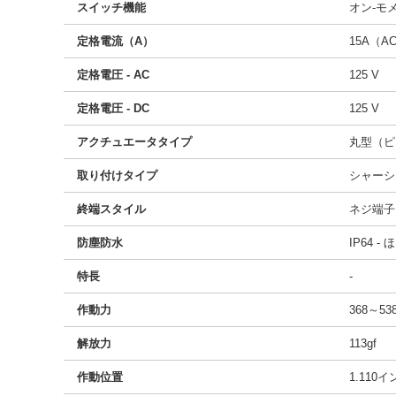
スイッチ機能
オン-モ
定格電流（A）
15A（A
定格電圧 - AC
125 V
定格電圧 - DC
125 V
アクチュエータタイプ
丸型（ピ
取り付けタイプ
シャーシ
終端スタイル
ネジ端子
防塵防水
IP64 
特長
-
作動力
368～538
解放力
113gf
作動位置
1.110