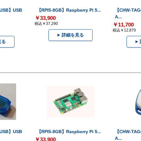
-USB】USB
【RPI5-8GB】Raspberry Pi 5...
【CHW-TAG4
A...
￥33,900
税込￥37,290
￥11,700
税込￥12,870
詳細を見る
見る
-USB】USB
【RPI5-8GB】Raspberry Pi 5...
【CHW-TAG4
A...
￥33,900