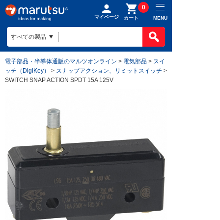
0
マイページ
MENU
カート
電子部品・半導体通販のマルツオンライン
>
電気部品
>
スイ
ッチ（DigiKey）
>
スナップアクション、リミットスイッチ
>
SWITCH SNAP ACTION SPDT 15A 125V