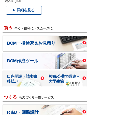
税込￥6,050
詳細を見る
買う
早く・便利に・スムーズに
BOM一括検索＆お見積り
BOM作成ツール
口座開設・請求書
校費/公費で調達－
後払い
大学生協
つくる
ものづくり一貫サービス
R＆D・回路設計