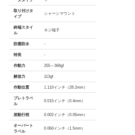
取り付けタ
シャーシマウント
イプ
終端スタイ
ネジ端子
ル
防塵防水
-
特長
-
作動力
255～368gf
解放力
113gf
作動位置
1.110インチ（28.2mm）
プレトラベ
0.015インチ（0.4mm）
ル
差動行程
0.002インチ（0.05mm）
オーバート
0.060インチ（1.5mm）
ラベル