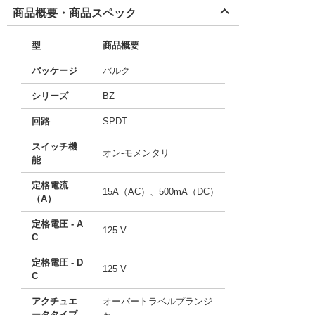
商品概要・商品スペック
型
商品概要
パッケージ
バルク
シリーズ
BZ
回路
SPDT
スイッチ機
オン-モメンタリ
能
定格電流
15A（AC）、500mA（DC）
（A）
定格電圧 - A
125 V
C
定格電圧 - D
125 V
C
アクチュエ
オーバートラベルプランジ
ータタイプ
ャ