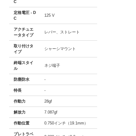
C
定格電圧 - D
125 V
C
アクチュエ
レバー、ストレート
ータタイプ
取り付けタ
シャーシマウント
イプ
終端スタイ
ネジ端子
ル
防塵防水
-
特長
-
作動力
28gf
解放力
7.087gf
作動位置
0.750インチ（19.1mm）
プレトラベ