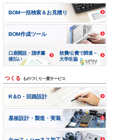
BOM一括検索＆お見積り
BOM作成ツール
口座開設・請求書
校費/公費で調達－
後払い
大学生協
つくる
ものづくり一貫サービス
R＆D・回路設計
基板設計・製造・実装
ケース・ハーネス加工