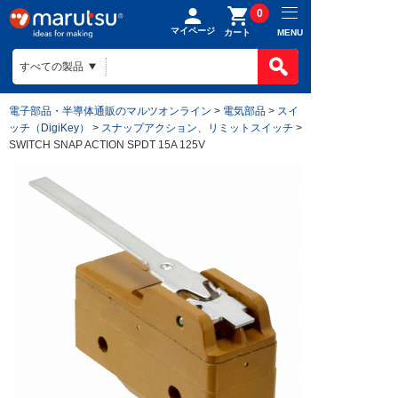
0
マイページ
MENU
カート
電子部品・半導体通販のマルツオンライン
>
電気部品
>
スイ
ッチ（DigiKey）
>
スナップアクション、リミットスイッチ
>
SWITCH SNAP ACTION SPDT 15A 125V