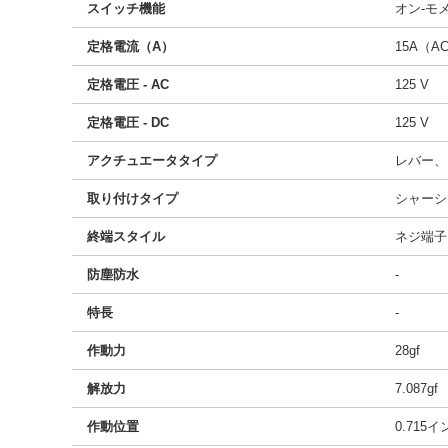
スイッチ機能
オン-モ
定格電流（A）
15A（A
定格電圧 - AC
125 V
定格電圧 - DC
125 V
アクチュエータタイプ
レバー、
取り付けタイプ
シャーシ
終端スタイル
ネジ端子
防塵防水
-
特長
-
作動力
28gf
解放力
7.087gf
作動位置
0.715