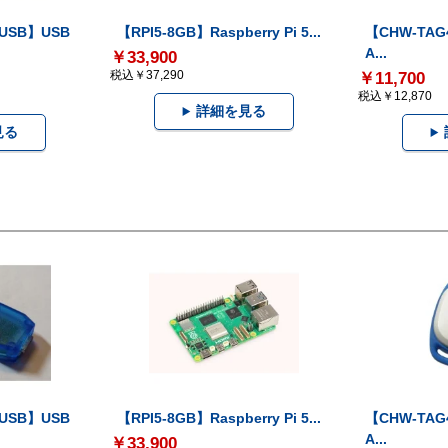
-USB】USB
【RPI5-8GB】Raspberry Pi 5...
【CHW-TAG4
A...
￥33,900
税込￥37,290
￥11,700
税込￥12,870
詳細を見る
見る
-USB】USB
【RPI5-8GB】Raspberry Pi 5...
【CHW-TAG4
A...
￥33,900