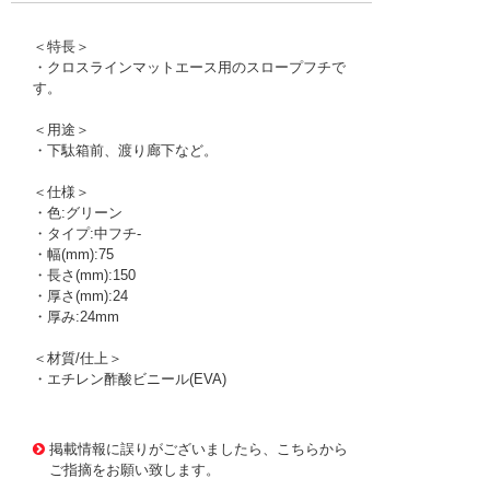
＜特長＞
・クロスラインマットエース用のスロープフチで
す。
＜用途＞
・下駄箱前、渡り廊下など。
＜仕様＞
・色:グリーン
・タイプ:中フチ-
・幅(mm):75
・長さ(mm):150
・厚さ(mm):24
・厚み:24mm
＜材質/仕上＞
・エチレン酢酸ビニール(EVA)
1177210
!095! 420-0330
掲載情報に誤りがございましたら、こちらから
ご指摘をお願い致します。