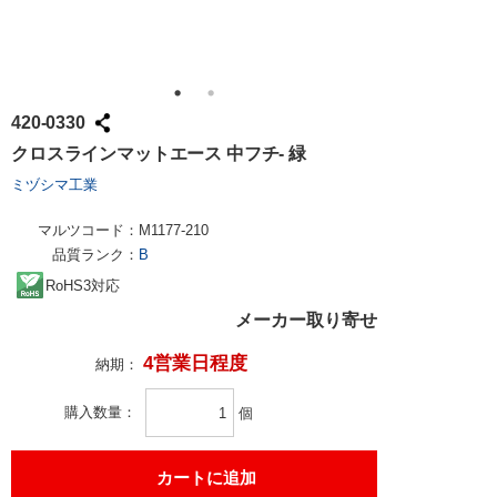
420-0330
クロスラインマットエース 中フチ- 緑
ミヅシマ工業
マルツコード：
M1177-210
品質ランク：
B
RoHS3対応
メーカー取り寄せ
4営業日程度
納期：
購入数量
個