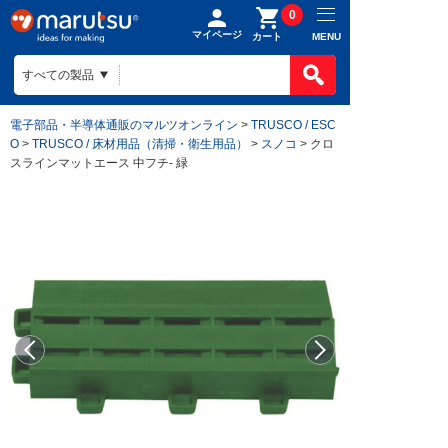
0
マイページ
MENU
カート
電子部品・半導体通販のマルツオンライン
>
TRUSCO / ESC
O
>
TRUSCO / 床材用品（清掃・衛生用品）
>
スノコ
> クロ
スラインマットエース 中フチ- 緑