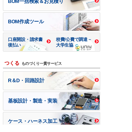
BOM一括検索＆お見積り
BOM作成ツール
口座開設・請求書
校費/公費で調達－
後払い
大学生協
つくる
ものづくり一貫サービス
R＆D・回路設計
基板設計・製造・実装
ケース・ハーネス加工