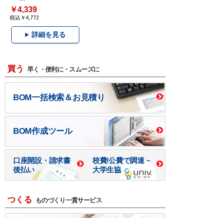
￥4,339
税込￥4,772
詳細を見る
買う
早く・便利に・スムーズに
BOM一括検索＆お見積り
BOM作成ツール
口座開設・請求書
校費/公費で調達－
後払い
大学生協
つくる
ものづくり一貫サービス