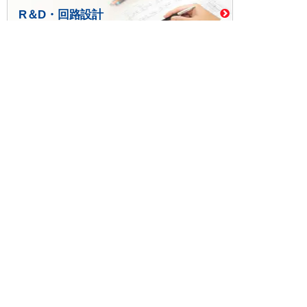
R＆D・回路設計
基板設計・製造・実装
ケース・ハーネス加工
※掲載されている価格には消費税、各種手数料が含まれ
ておりません。別途消費税およびお支払方法に応じた
手数料が必要になります。
※このホームページに掲載されている、記事・写真の一
部または全部をそのまま、または改変して利用・転
載・転用することを禁じます。
※商品によって販売価格が店頭価格と異なる場合がござ
います。
※弊社ではお客様が商品を選びやすくするためにデータ
シートの提供や技術情報、商品画像の表示を行ってい