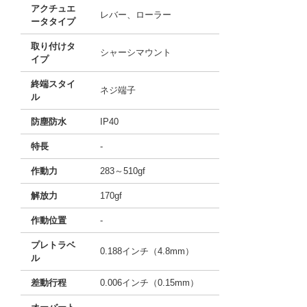
アクチュエ
レバー、ローラー
ータタイプ
取り付けタ
シャーシマウント
イプ
終端スタイ
ネジ端子
ル
防塵防水
IP40
特長
-
作動力
283～510gf
解放力
170gf
作動位置
-
プレトラベ
0.188インチ（4.8mm）
ル
差動行程
0.006インチ（0.15mm）