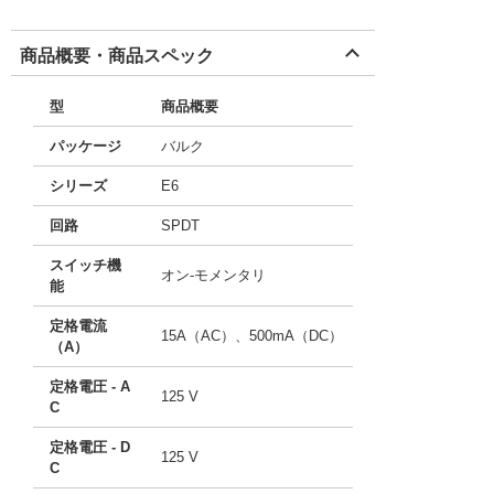
商品概要・商品スペック
型
商品概要
パッケージ
バルク
シリーズ
E6
回路
SPDT
スイッチ機
オン-モメンタリ
能
定格電流
15A（AC）、500mA（DC）
（A）
定格電圧 - A
125 V
C
定格電圧 - D
125 V
C