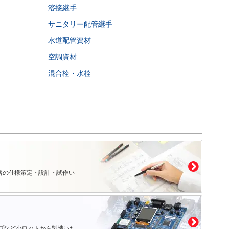
溶接継手
サニタリー配管継手
水道配管資材
空調資材
混合栓・水栓
路の仕様策定・設計・試作い
プなど小ロットから製造いた