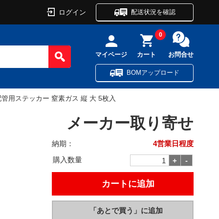
ログイン
配送状況を確認
0
マイページ
カート
お問合せ
BOMアップロード
配管用ステッカー 窒素ガス 縦 大 5枚入
メーカー取り寄せ
納期：
4営業日程度
購入数量