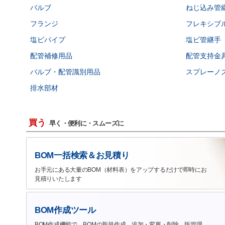
バルブ
ねじ込み管
フランジ
フレキシブ
塩ビパイプ
塩ビ管継手
配管補修用品
配管支持金
バルブ・配管識別用品
スプレーノ
排水部材
買う
早く・便利に・スムーズに
BOM一括検索＆お見積り
お手元にある大量のBOM（材料表）をアップするだけで即時にお
見積りいたします
BOM作成ツール
BOM作成機能で、BOMの新規作成、追加・変更・削除、版管理