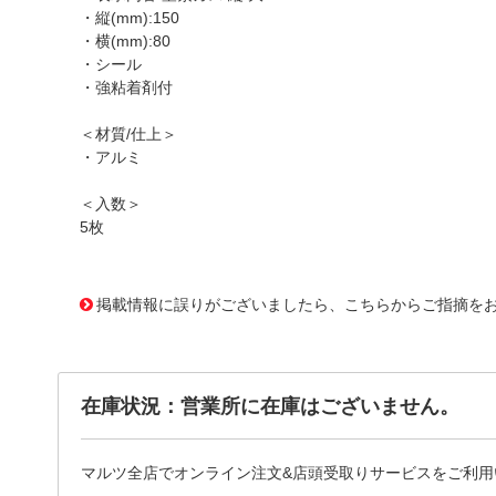
・縦(mm):150
・横(mm):80
・シール
・強粘着剤付
＜材質/仕上＞
・アルミ
＜入数＞
5枚
1177431 0000000200718609
!095! TPS-NGT-L
掲載情報に誤りがございましたら、こちらからご指摘を
在庫状況：営業所に在庫はございません。
マルツ全店でオンライン注文&店頭受取りサービスをご利用