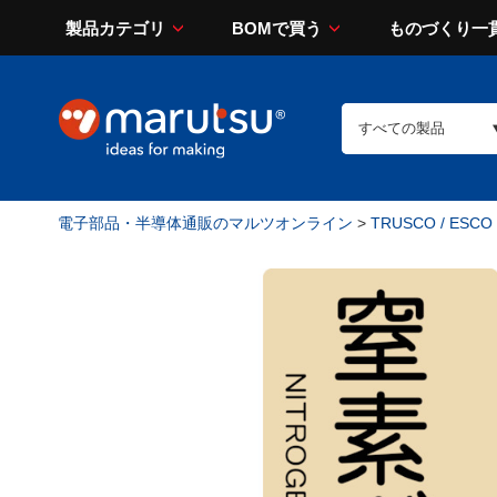
製品カテゴリ
BOMで買う
ものづくり一
電子部品・半導体通販のマルツオンライン
>
TRUSCO / ESCO