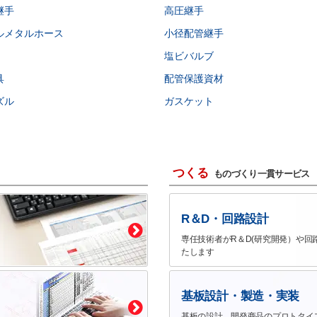
継手
高圧継手
ルメタルホース
小径配管継手
塩ビバルブ
具
配管保護資材
ズル
ガスケット
つくる
ものづくり一貫サービス
R＆D・回路設計
専任技術者がR＆D(研究開発）や回
たします
基板設計・製造・実装
基板の設計、開発商品のプロトタイ