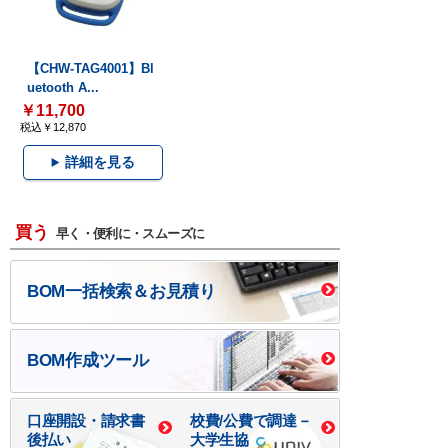
【CHW-TAG4001】Bl
uetooth A...
￥11,700
税込￥12,870
詳細を見る
買う
早く・便利に・スムーズに
BOM一括検索＆お見積り
BOM作成ツール
口座開設・請求書
校費/公費で調達－
後払い
大学生協