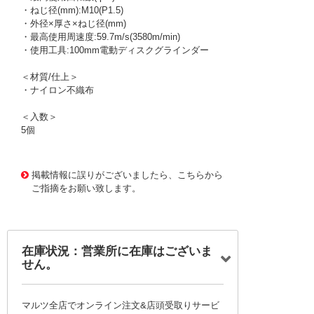
・ねじ径(mm):M10(P1.5)
・外径×厚さ×ねじ径(mm)
・最高使用周速度:59.7m/s(3580m/min)
・使用工具:100mm電動ディスクグラインダー
＜材質/仕上＞
・ナイロン不織布
＜入数＞
5個
1177474 0000000200712943
!095! TBD-100GN
掲載情報に誤りがございましたら、こちらから
ご指摘をお願い致します。
在庫状況：営業所に在庫はございま
せん。
マルツ全店でオンライン注文&店頭受取りサービ