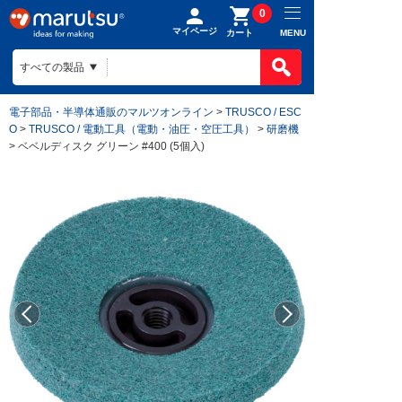
0
マイページ
MENU
カート
電子部品・半導体通販のマルツオンライン
>
TRUSCO / ESC
O
>
TRUSCO / 電動工具（電動・油圧・空圧工具）
>
研磨機
> ベベルディスク グリーン #400 (5個入)