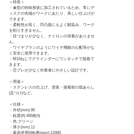
＜特長＞
・傘型の特殊形状に加工されているため、常にデ
ィスクの先端がワークにあたり、美しい仕上げが
できます。
・柔軟性が高く、凹凸面にもよく馴染み、ワーク
を削りすぎません。
・目づまりが少なく、ナイロンの溶着がありませ
ん。
・ワイヤブラシのようにワイヤ飛散の心配等がな
く安全に使用できます。
・M10ねじでグラインダーにワンタッチで脱着で
きます。
・芯ブレが少なく作業者にやさしい設計です。
＜用途＞
・ステンレスの仕上げ、塗装・接着前の肌あらし
(足つけ)など。
＜仕様＞
・外径(mm):95
・粒度(#):400相当
・色:グリーン
・厚さ(mm):11
・最高使用回転数(rpm):12000