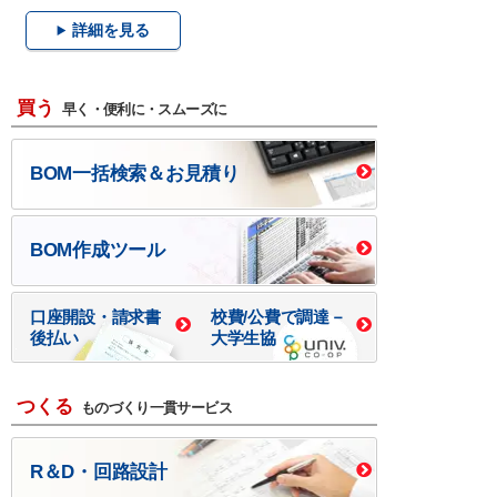
詳細を見る
買う
早く・便利に・スムーズに
BOM一括検索＆お見積り
BOM作成ツール
口座開設・請求書
校費/公費で調達－
後払い
大学生協
つくる
ものづくり一貫サービス
R＆D・回路設計