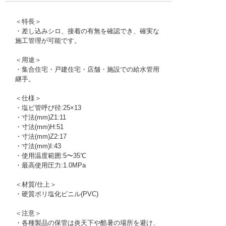
＜特長＞
・差し込みシロ、接着の有無を確認でき、確実な
施工管理が可能です。
＜用途＞
・集合住宅・戸建住宅・店舗・施設での給水管用
継手。
＜仕様＞
・塩ビ管呼び径:25×13
・寸法(mm)Z1:11
・寸法(mm)H:51
・寸法(mm)Z2:17
・寸法(mm)I:43
・使用温度範囲:5〜35℃
・最高使用圧力:1.0MPa
＜材質/仕上＞
・硬質ポリ塩化ビニル(PVC)
＜注意＞
・各種製品の保管は炎天下や酷暑の場所を避け、