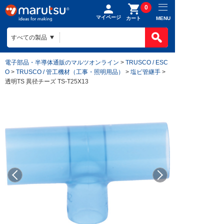
0
マイページ
MENU
カート
電子部品・半導体通販のマルツオンライン
>
TRUSCO / ESC
O
>
TRUSCO / 管工機材（工事・照明用品）
>
塩ビ管継手
>
透明TS 異径チーズ TS-T25X13