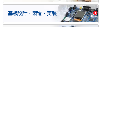
基板設計・製造・実装
ケース・ハーネス加工
※掲載されている価格には消費税、各種手数料が含まれ
ておりません。別途消費税およびお支払方法に応じた
手数料が必要になります。
※このホームページに掲載されている、記事・写真の一
部または全部をそのまま、または改変して利用・転
載・転用することを禁じます。
※商品によって販売価格が店頭価格と異なる場合がござ
います。
※弊社ではお客様が商品を選びやすくするためにデータ
シートの提供や技術情報、商品画像の表示を行ってい
ます。
しかしさまざまな事情により、これらの情報がすべて
正確であることを弊社が保証することはできません。