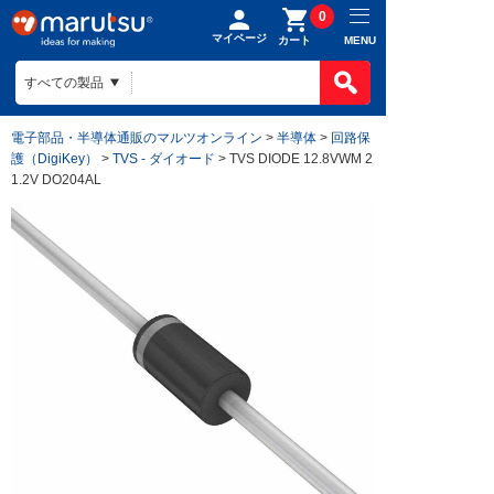
0
マイページ
MENU
カート
電子部品・半導体通販のマルツオンライン
>
半導体
>
回路保
護（DigiKey）
>
TVS - ダイオード
> TVS DIODE 12.8VWM 2
1.2V DO204AL