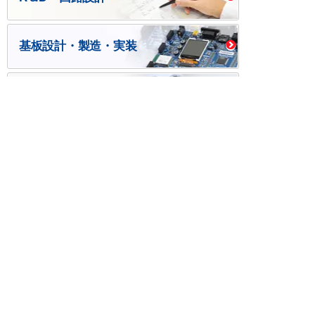
基板設計・製造・実装
ケース・ハーネス加工
※掲載されている価格には消費税、各種手数料が含まれ
ておりません。別途消費税およびお支払方法に応じた
手数料が必要になります。
※このホームページに掲載されている、記事・写真の一
部または全部をそのまま、または改変して利用・転
載・転用することを禁じます。
※商品によって販売価格が店頭価格と異なる場合がござ
います。
※弊社ではお客様が商品を選びやすくするためにデータ
シートの提供や技術情報、商品画像の表示を行ってい
ます。
しかしさまざまな事情により、これらの情報がすべて