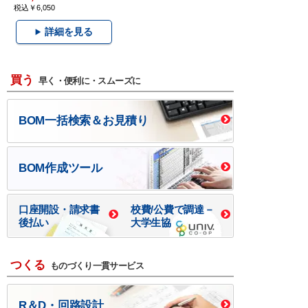
税込￥6,050
詳細を見る
買う
早く・便利に・スムーズに
BOM一括検索＆お見積り
BOM作成ツール
口座開設・請求書
校費/公費で調達－
後払い
大学生協
つくる
ものづくり一貫サービス
R＆D・回路設計