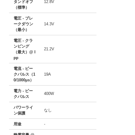
タンドオフ
12.8V
（標準）
電圧 - ブレ
ークダウン
14.3V
（最小）
電圧 - クラ
ンピング
21.2V
（最大）@ I
pp
電流 - ピー
クパルス（1
19A
0/1000μs）
電力 - ピー
400W
クパルス
パワーライ
なし
ン保護
用途
-
静電容量 @