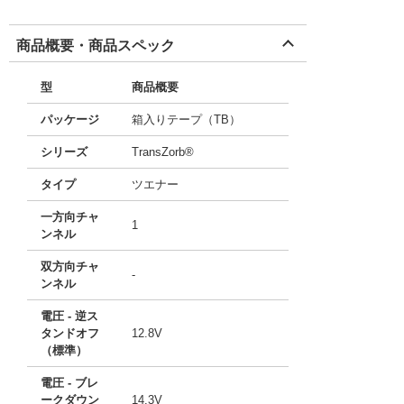
商品概要・商品スペック
型
商品概要
パッケージ
箱入りテープ（TB）
シリーズ
TransZorb®
タイプ
ツエナー
一方向チャ
1
ンネル
双方向チャ
-
ンネル
電圧 - 逆ス
タンドオフ
12.8V
（標準）
電圧 - ブレ
ークダウン
14.3V