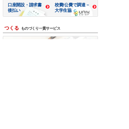
口座開設・請求書
校費/公費で調達－
後払い
大学生協
つくる
ものづくり一貫サービス
R＆D・回路設計
基板設計・製造・実装
ケース・ハーネス加工
※掲載されている価格には消費税、各種手数料が含まれ
ておりません。別途消費税およびお支払方法に応じた
手数料が必要になります。
※このホームページに掲載されている、記事・写真の一