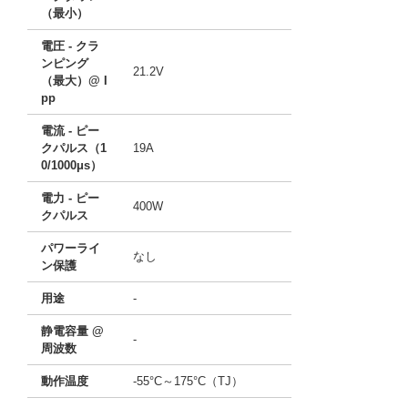
（最小）
電圧 - クラ
ンピング
21.2V
（最大）@ I
pp
電流 - ピー
クパルス（1
19A
0/1000μs）
電力 - ピー
400W
クパルス
パワーライ
なし
ン保護
用途
-
静電容量 @
-
周波数
動作温度
-55°C～175°C（TJ）