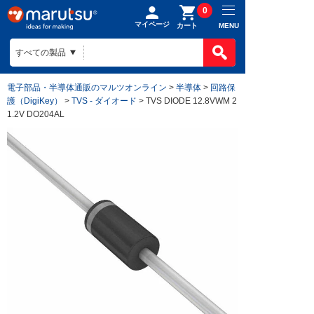
0
マイページ
MENU
カート
電子部品・半導体通販のマルツオンライン
>
半導体
>
回路保
護（DigiKey）
>
TVS - ダイオード
> TVS DIODE 12.8VWM 2
1.2V DO204AL