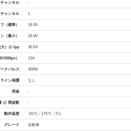
向チャンネル
-
向チャンネル
1
オフ（標準）
18.8V
ウン（最小）
20.9V
大）@ Ipp
30.6V
/1000μs）
13A
 ピークパルス
400W
ーライン保護
なし
用途
-
 @ 周波数
-
動作温度
-55°C～175°C（TJ）
グレード
自動車