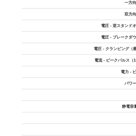
一方
双方
電圧 - 逆スタンド
電圧 - ブレークダ
電圧 - クランピング（最
電流 - ピークパルス（10
電力 -
パワ
静電容量