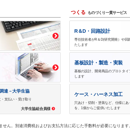
つくる
ものづくり一貫サービス
R＆D・回路設計
専任技術者がR＆D(研究開発）や回
たします
基板設計・製造・実装
基板の設計、開発商品のプロトタイ
します
で調達－大学生協
ケース・ハーネス加工
文・支払い・受け取り
穴あけ・切削・塗装など、仕様にあ
を、1個からご提供いたします
大学生協組合員様
ません。別途消費税およびお支払方法に応じた手数料が必要になります