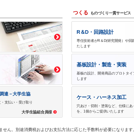
つくる
ものづくり一貫サービス
R＆D・回路設計
専任技術者がR＆D(研究開発）や回
たします
基板設計・製造・実装
基板の設計、開発商品のプロトタイ
します
で調達－大学生協
ケース・ハーネス加工
文・支払い・受け取り
穴あけ・切削・塗装など、仕様にあ
を、1個からご提供いたします
大学生協組合員様
ません。別途消費税およびお支払方法に応じた手数料が必要になります