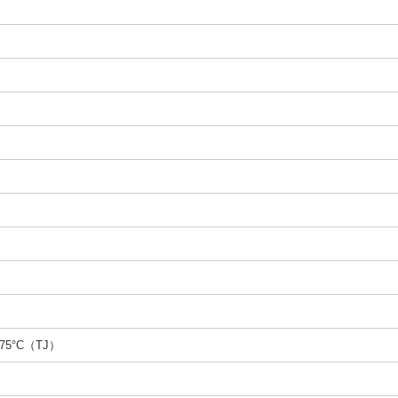
175°C（TJ）