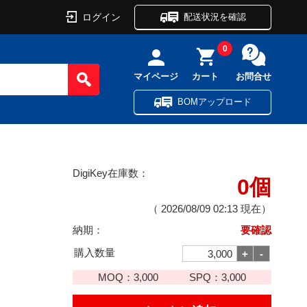
ログイン
配送状況を確認
0
マイページ
カート
お問合せ
BOMアップロード
DigiKey在庫数：
0個
（
2026/08/09 02:13
現在）
納期：
要確認
購入数量
MOQ：
3,000
SPQ：
3,000