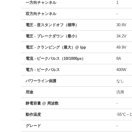
一方向チャンネル
1
双方向チャンネル
-
電圧 - 逆スタンドオフ（標準）
30.8V
電圧 - ブレークダウン（最小）
34.2V
電圧 - クランピング（最大）@ Ipp
49.9V
電流 - ピークパルス（10/1000μs）
8A
電力 - ピークパルス
400W
パワーライン保護
なし
用途
汎用
静電容量 @ 周波数
-
動作温度
-55°C～
グレード
-