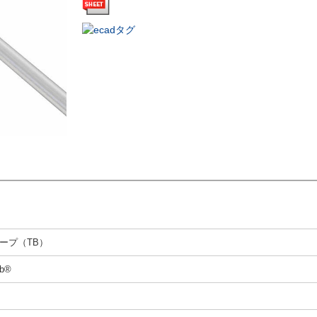
ープ（TB）
rb®