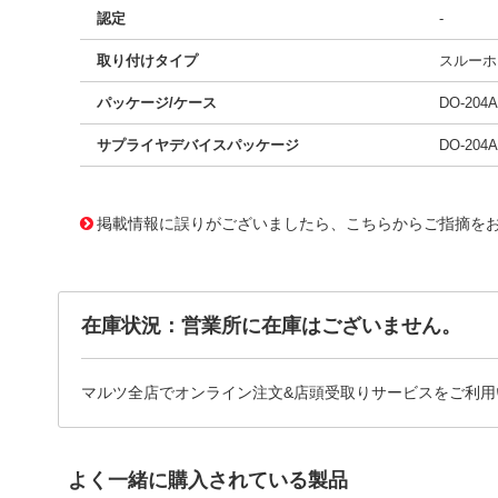
認定
-
取り付けタイプ
スルーホ
パッケージ/ケース
DO-20
サプライヤデバイスパッケージ
DO-204
11776879
!041! BZW04-31-E3/73
掲載情報に誤りがございましたら、こちらからご指摘を
在庫状況：営業所に在庫はございません。
マルツ全店でオンライン注文&店頭受取りサービスをご利用
よく一緒に購入されている製品