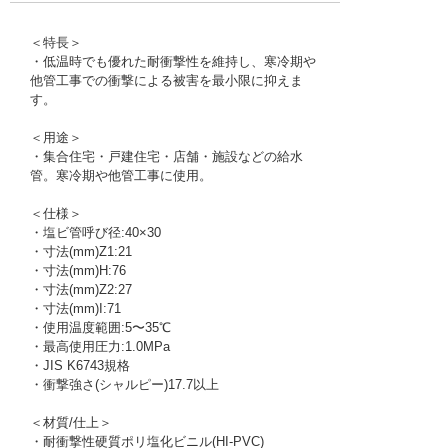
＜特長＞
・低温時でも優れた耐衝撃性を維持し、寒冷期や
他管工事での衝撃による被害を最小限に抑えま
す。
＜用途＞
・集合住宅・戸建住宅・店舗・施設などの給水
管。寒冷期や他管工事に使用。
＜仕様＞
・塩ビ管呼び径:40×30
・寸法(mm)Z1:21
・寸法(mm)H:76
・寸法(mm)Z2:27
・寸法(mm)I:71
・使用温度範囲:5〜35℃
・最高使用圧力:1.0MPa
・JIS K6743規格
・衝撃強さ(シャルピー)17.7以上
＜材質/仕上＞
・耐衝撃性硬質ポリ塩化ビニル(HI-PVC)