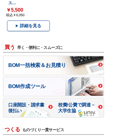
ス...
￥5,500
税込￥6,050
詳細を見る
買う
早く・便利に・スムーズに
BOM一括検索＆お見積り
BOM作成ツール
口座開設・請求書
校費/公費で調達－
後払い
大学生協
つくる
ものづくり一貫サービス