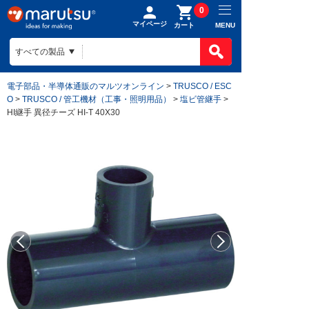
0
マイページ
MENU
カート
電子部品・半導体通販のマルツオンライン
>
TRUSCO / ESC
O
>
TRUSCO / 管工機材（工事・照明用品）
>
塩ビ管継手
>
HI継手 異径チーズ HI-T 40X30