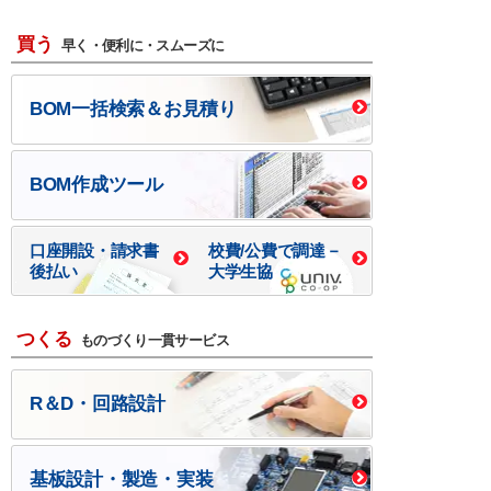
買う
早く・便利に・スムーズに
BOM一括検索＆お見積り
BOM作成ツール
口座開設・請求書
校費/公費で調達－
後払い
大学生協
つくる
ものづくり一貫サービス
R＆D・回路設計
基板設計・製造・実装