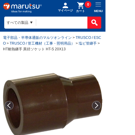
0
マイページ
MENU
カート
電子部品・半導体通販のマルツオンライン
>
TRUSCO / ESC
O
>
TRUSCO / 管工機材（工事・照明用品）
>
塩ビ管継手
>
HT耐熱継手 異径ソケット HT-S 20X13