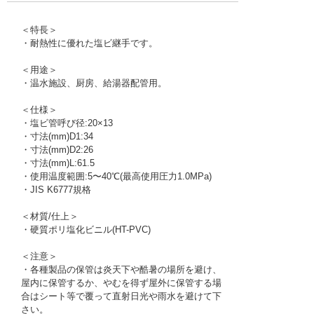
＜特長＞
・耐熱性に優れた塩ビ継手です。
＜用途＞
・温水施設、厨房、給湯器配管用。
＜仕様＞
・塩ビ管呼び径:20×13
・寸法(mm)D1:34
・寸法(mm)D2:26
・寸法(mm)L:61.5
・使用温度範囲:5〜40℃(最高使用圧力1.0MPa)
・JIS K6777規格
＜材質/仕上＞
・硬質ポリ塩化ビニル(HT-PVC)
＜注意＞
・各種製品の保管は炎天下や酷暑の場所を避け、
屋内に保管するか、やむを得ず屋外に保管する場
合はシート等で覆って直射日光や雨水を避けて下
さい。