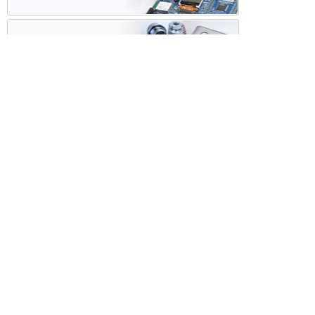
ケース・ハーネス加工
※掲載されている価格には消費税、各種手数料が含まれ
ておりません。別途消費税およびお支払方法に応じた
手数料が必要になります。
※このホームページに掲載されている、記事・写真の一
部または全部をそのまま、または改変して利用・転
載・転用することを禁じます。
※商品によって販売価格が店頭価格と異なる場合がござ
います。
※弊社ではお客様が商品を選びやすくするためにデータ
シートの提供や技術情報、商品画像の表示を行ってい
ます。
しかしさまざまな事情により、これらの情報がすべて
正確であることを弊社が保証することはできません。
商品の正確な仕様等は各メーカーの最新のデータシー
トで確認して頂きますようお願いいたします。
また、商品画像につきましても、当アイテムとは異な