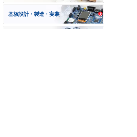
基板設計・製造・実装
ケース・ハーネス加工
※掲載されている価格には消費税、各種手数料が含まれ
ておりません。別途消費税およびお支払方法に応じた
手数料が必要になります。
※このホームページに掲載されている、記事・写真の一
部または全部をそのまま、または改変して利用・転
載・転用することを禁じます。
※商品によって販売価格が店頭価格と異なる場合がござ
います。
※弊社ではお客様が商品を選びやすくするためにデータ
シートの提供や技術情報、商品画像の表示を行ってい
ます。
しかしさまざまな事情により、これらの情報がすべて
正確であることを弊社が保証することはできません。