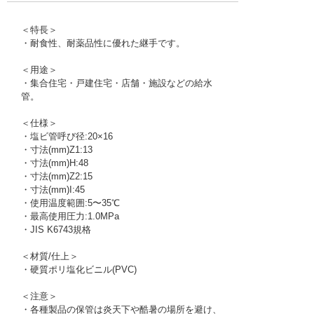
＜特長＞
・耐食性、耐薬品性に優れた継手です。
＜用途＞
・集合住宅・戸建住宅・店舗・施設などの給水
管。
＜仕様＞
・塩ビ管呼び径:20×16
・寸法(mm)Z1:13
・寸法(mm)H:48
・寸法(mm)Z2:15
・寸法(mm)I:45
・使用温度範囲:5〜35℃
・最高使用圧力:1.0MPa
・JIS K6743規格
＜材質/仕上＞
・硬質ポリ塩化ビニル(PVC)
＜注意＞
・各種製品の保管は炎天下や酷暑の場所を避け、