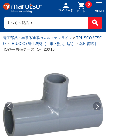
0
マイページ
MENU
カート
電子部品・半導体通販のマルツオンライン
>
TRUSCO / ESC
O
>
TRUSCO / 管工機材（工事・照明用品）
>
塩ビ管継手
>
TS継手 異径チーズ TS-T 20X16