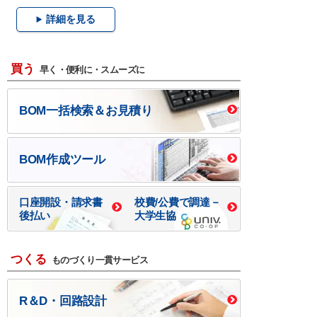
詳細を見る
買う
早く・便利に・スムーズに
BOM一括検索＆お見積り
BOM作成ツール
口座開設・請求書
校費/公費で調達－
後払い
大学生協
つくる
ものづくり一貫サービス
R＆D・回路設計