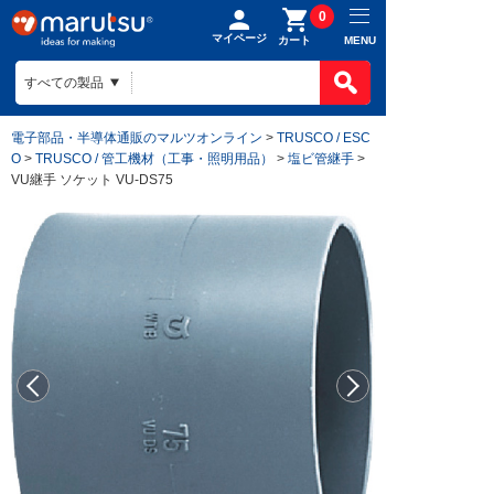
0
マイページ
MENU
カート
電子部品・半導体通販のマルツオンライン
>
TRUSCO / ESC
O
>
TRUSCO / 管工機材（工事・照明用品）
>
塩ビ管継手
>
VU継手 ソケット VU-DS75