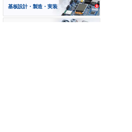
基板設計・製造・実装
ケース・ハーネス加工
※掲載されている価格には消費税、各種手数料が含まれ
ておりません。別途消費税およびお支払方法に応じた
手数料が必要になります。
※このホームページに掲載されている、記事・写真の一
部または全部をそのまま、または改変して利用・転
載・転用することを禁じます。
※商品によって販売価格が店頭価格と異なる場合がござ
います。
※弊社ではお客様が商品を選びやすくするためにデータ
シートの提供や技術情報、商品画像の表示を行ってい
ます。
しかしさまざまな事情により、これらの情報がすべて
正確であることを弊社が保証することはできません。
商品の正確な仕様等は各メーカーの最新のデータシー