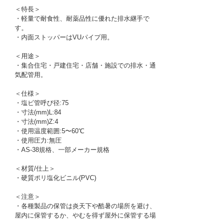
＜特長＞
・軽量で耐食性、耐薬品性に優れた排水継手で
す。
・内面ストッパーはVUパイプ用。
＜用途＞
・集合住宅・戸建住宅・店舗・施設での排水・通
気配管用。
＜仕様＞
・塩ビ管呼び径:75
・寸法(mm)L:84
・寸法(mm)Z:4
・使用温度範囲:5〜60℃
・使用圧力:無圧
・AS-38規格、一部メーカー規格
＜材質/仕上＞
・硬質ポリ塩化ビニル(PVC)
＜注意＞
・各種製品の保管は炎天下や酷暑の場所を避け、
屋内に保管するか、やむを得ず屋外に保管する場