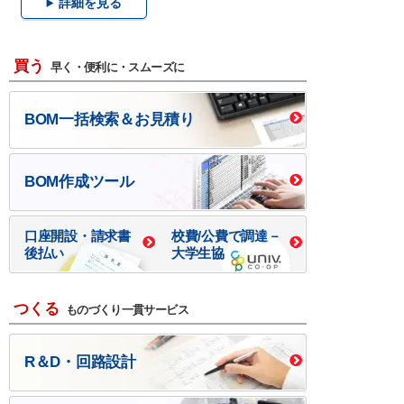
詳細を見る
買う
早く・便利に・スムーズに
BOM一括検索＆お見積り
BOM作成ツール
口座開設・請求書
校費/公費で調達－
後払い
大学生協
つくる
ものづくり一貫サービス
R＆D・回路設計