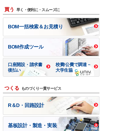
買う
早く・便利に・スムーズに
BOM一括検索＆お見積り
BOM作成ツール
口座開設・請求書
校費/公費で調達－
後払い
大学生協
つくる
ものづくり一貫サービス
R＆D・回路設計
基板設計・製造・実装