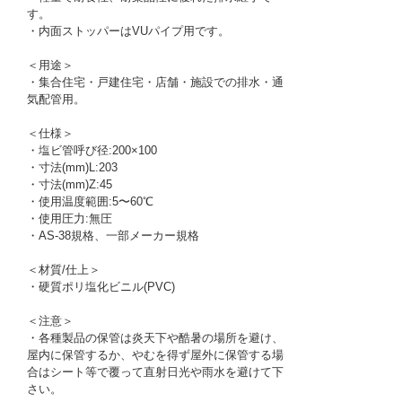
す。
・内面ストッパーはVUパイプ用です。
＜用途＞
・集合住宅・戸建住宅・店舗・施設での排水・通
気配管用。
＜仕様＞
・塩ビ管呼び径:200×100
・寸法(mm)L:203
・寸法(mm)Z:45
・使用温度範囲:5〜60℃
・使用圧力:無圧
・AS-38規格、一部メーカー規格
＜材質/仕上＞
・硬質ポリ塩化ビニル(PVC)
＜注意＞
・各種製品の保管は炎天下や酷暑の場所を避け、
屋内に保管するか、やむを得ず屋外に保管する場
合はシート等で覆って直射日光や雨水を避けて下
さい。