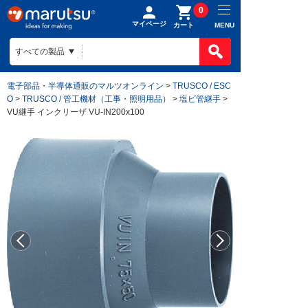
0
マイページ
MENU
カート
電子部品・半導体通販のマルツオンライン
>
TRUSCO / ESC
O
>
TRUSCO / 管工機材（工事・照明用品）
>
塩ビ管継手
>
VU継手 インクリーザ VU-IN200x100