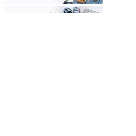
ケース・ハーネス加工
※掲載されている価格には消費税、各種手数料が含まれ
ておりません。別途消費税およびお支払方法に応じた
手数料が必要になります。
※このホームページに掲載されている、記事・写真の一
部または全部をそのまま、または改変して利用・転
載・転用することを禁じます。
※商品によって販売価格が店頭価格と異なる場合がござ
います。
※弊社ではお客様が商品を選びやすくするためにデータ
シートの提供や技術情報、商品画像の表示を行ってい
ます。
しかしさまざまな事情により、これらの情報がすべて
正確であることを弊社が保証することはできません。
商品の正確な仕様等は各メーカーの最新のデータシー
トで確認して頂きますようお願いいたします。
また、商品画像につきましても、当アイテムとは異な