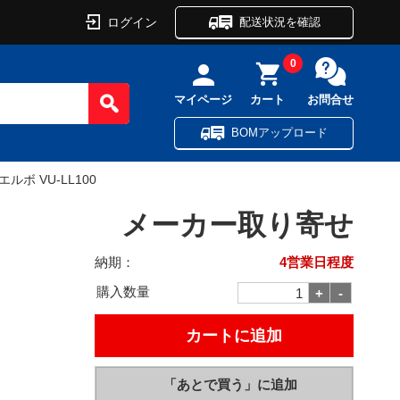
ログイン
配送状況を確認
0
マイページ
カート
お問合せ
BOMアップロード
エルボ VU-LL100
メーカー取り寄せ
納期：
4営業日程度
購入数量