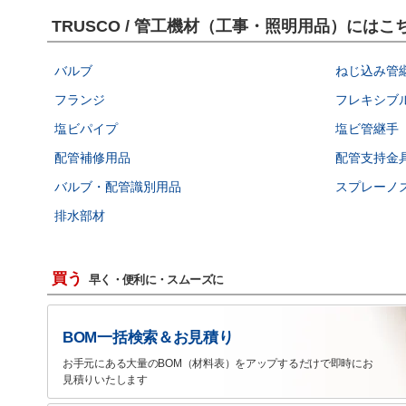
TRUSCO / 管工機材（工事・照明用品）には
バルブ
ねじ込み管
フランジ
フレキシブ
塩ビパイプ
塩ビ管継手
配管補修用品
配管支持金
バルブ・配管識別用品
スプレーノ
排水部材
買う
早く・便利に・スムーズに
BOM一括検索＆お見積り
お手元にある大量のBOM（材料表）をアップするだけで即時にお
見積りいたします