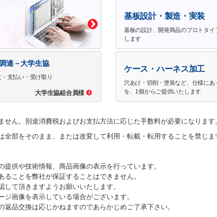
基板設計・製造・実装
基板の設計、開発商品のプロトタイ
します
で調達－大学生協
ケース・ハーネス加工
文・支払い・受け取り
穴あけ・切削・塗装など、仕様にあ
を、1個からご提供いたします
大学生協組合員様
ません。別途消費税およびお支払方法に応じた手数料が必要になります
は全部をそのまま、または改変して利用・転載・転用することを禁じま
。
の提供や技術情報、商品画像の表示を行っています。
あることを弊社が保証することはできません。
認して頂きますようお願いいたします。
ージ画像を表示している場合がございます。
の返品交換は応じかねますのであらかじめご了承下さい。