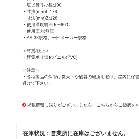
・塩ビ管呼び径:100
・寸法(mm)L:178
・寸法(mm)Z:128
・使用温度範囲:5〜60℃
・使用圧力:無圧
・AS-38規格、一部メーカー規格
＜材質/仕上＞
・硬質ポリ塩化ビニル(PVC)
＜注意＞
・各種製品の保管は炎天下や酷暑の場所を避け、屋内に保
避けて下さい。
1177894
!095! VULL100
掲載情報に誤りがございましたら、こちらからご指摘を
在庫状況：営業所に在庫はございません。