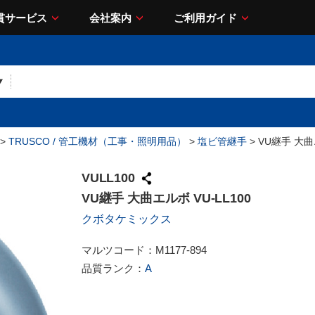
貫サービス
会社案内
ご利用ガイド
>
TRUSCO / 管工機材（工事・照明用品）
>
塩ビ管継手
> VU継手 大曲
VULL100
VU継手 大曲エルボ VU-LL100
クボタケミックス
マルツコード：
M1177-894
品質ランク：
A