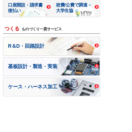
口座開設・請求書
校費/公費で調達－
後払い
大学生協
つくる
ものづくり一貫サービス
R＆D・回路設計
基板設計・製造・実装
ケース・ハーネス加工
※掲載されている価格には消費税、各種手数料が含まれ
ておりません。別途消費税およびお支払方法に応じた
手数料が必要になります。
※このホームページに掲載されている、記事・写真の一