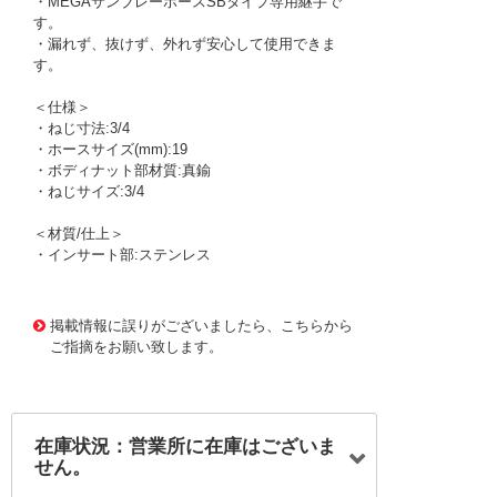
・MEGAサンブレーホースSBタイプ専用継手で
す。
・漏れず、抜けず、外れず安心して使用できま
す。
＜仕様＞
・ねじ寸法:3/4
・ホースサイズ(mm):19
・ボディナット部材質:真鍮
・ねじサイズ:3/4
＜材質/仕上＞
・インサート部:ステンレス
1177918 0000000200763490
!095! TH-19-3/4B
掲載情報に誤りがございましたら、こちらから
ご指摘をお願い致します。
在庫状況：営業所に在庫はございま
せん。