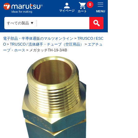
0
マイページ
MENU
カート
電子部品・半導体通販のマルツオンライン
>
TRUSCO / ESC
O
>
TRUSCO / 流体継手・チューブ（空圧用品）
>
エアチュ
ーブ・ホース
> メガタッチTH-19-3/4B