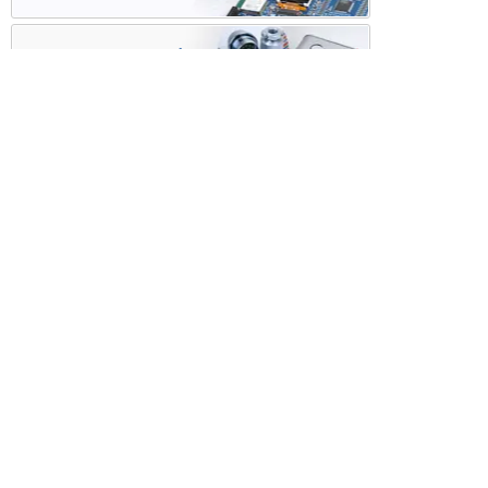
ケース・ハーネス加工
※掲載されている価格には消費税、各種手数料が含まれ
ておりません。別途消費税およびお支払方法に応じた
手数料が必要になります。
※このホームページに掲載されている、記事・写真の一
部または全部をそのまま、または改変して利用・転
載・転用することを禁じます。
※商品によって販売価格が店頭価格と異なる場合がござ
います。
※弊社ではお客様が商品を選びやすくするためにデータ
シートの提供や技術情報、商品画像の表示を行ってい
ます。
しかしさまざまな事情により、これらの情報がすべて
正確であることを弊社が保証することはできません。
商品の正確な仕様等は各メーカーの最新のデータシー
トで確認して頂きますようお願いいたします。
また、商品画像につきましても、当アイテムとは異な