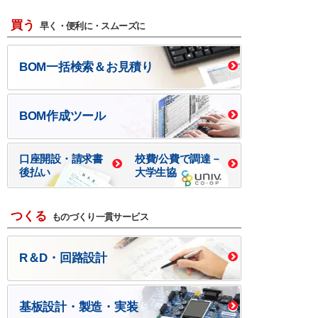
買う
早く・便利に・スムーズに
BOM一括検索＆お見積り
BOM作成ツール
口座開設・請求書
校費/公費で調達－
後払い
大学生協
つくる
ものづくり一貫サービス
R＆D・回路設計
基板設計・製造・実装