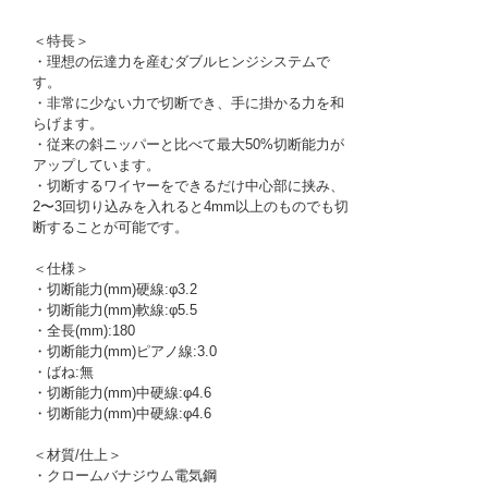
＜特長＞
・理想の伝達力を産むダブルヒンジシステムで
す。
・非常に少ない力で切断でき、手に掛かる力を和
らげます。
・従来の斜ニッパーと比べて最大50%切断能力が
アップしています。
・切断するワイヤーをできるだけ中心部に挟み、
2〜3回切り込みを入れると4mm以上のものでも切
断することが可能です。
＜仕様＞
・切断能力(mm)硬線:φ3.2
・切断能力(mm)軟線:φ5.5
・全長(mm):180
・切断能力(mm)ピアノ線:3.0
・ばね:無
・切断能力(mm)中硬線:φ4.6
・切断能力(mm)中硬線:φ4.6
＜材質/仕上＞
・クロームバナジウム電気鋼