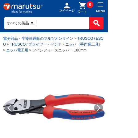
0
マイページ
MENU
カート
電子部品・半導体通販のマルツオンライン
>
TRUSCO / ESC
O
>
TRUSCO / プライヤー・ペンチ・ニッパ（手作業工具）
>
ニッパ電工用
> ツインフォースニッパー 180mm