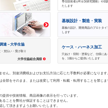
専任技術者がR＆D(研究開発）や回
たします
基板設計・製造・実装
基板の設計、開発商品のプロトタイ
します
で調達－大学生協
ケース・ハーネス加工
文・支払い・受け取り
穴あけ・切削・塗装など、仕様にあ
を、1個からご提供いたします
大学生協組合員様
ません。別途消費税およびお支払方法に応じた手数料が必要になります
は全部をそのまま、または改変して利用・転載・転用することを禁じま
。
の提供や技術情報、商品画像の表示を行っています。
あることを弊社が保証することはできません。
認して頂きますようお願いいたします。