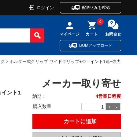
ログイン
配送状況を確認
0
マイページ
カート
お問合せ
BOMアップロード
ック
> ホルダー式クリップ ワイドクリップ+ジョイント1連+強力
メーカー取り寄せ
ョイント1
納期：
4営業日程度
購入数量