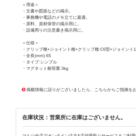
＜用途＞
・文書や図面などの掲示。
・事務機や電話のメモ立てに最適。
・原料、資材保管の掲示用に。
・設備周りの注意書き掲示用に。
＜仕様＞
・クリップ種+ジョイント種+クリップ種:C6型+ジョイント1
・全長(mm):65
・タイプ:シンプル
・マグネット耐荷重:3kg
1178099 0000000200713464
!095! TC-C6KMG-1
掲載情報に誤りがございましたら、こちらからご指摘を
在庫状況：営業所に在庫はございません。
マルツ全店でオンライン注文&店頭受取りサービスをご利用