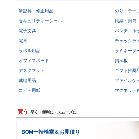
筆記具・修正用品
のり・テー
セキュリティーシール
帳票・封筒
電子文具
パンチ・ホ
電卓
チェックラ
ラベル用品
ラミネータ
オフィスボード
掲示板
デスクマット
ギフト推奨
裁縫用品
ファイルケ
コピー用紙
マグネット
買う
早く・便利に・スムーズに
BOM一括検索＆お見積り