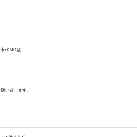
連+KMG型
お願い致します。
いただけます。