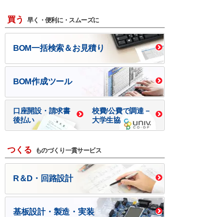
買う
早く・便利に・スムーズに
BOM一括検索＆お見積り
BOM作成ツール
口座開設・請求書
校費/公費で調達－
後払い
大学生協
つくる
ものづくり一貫サービス
R＆D・回路設計
基板設計・製造・実装