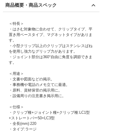
商品概要・商品スペック
＜特長＞
・はさむ対象物に合わせて、クリップタイプ、平
置き用ベースタイプ、マグネットタイプがありま
す。
・小型クリップ以上のクリップはステンレスばね
を使用し強力なグリップ力があります。
・ジョイント部分は360°自由に角度を調節できま
す。
＜用途＞
・文書や図面などの掲示。
・事務機や電話のメモ立てに最適。
・原料、資材保管の掲示用に。
・設備周りの注意書き掲示用に。
＜仕様＞
・クリップ種+ジョイント種+クリップ種:LC1型
+ストレートバー50+LC3型
・全長(mm):220
・タイプ:ラージ