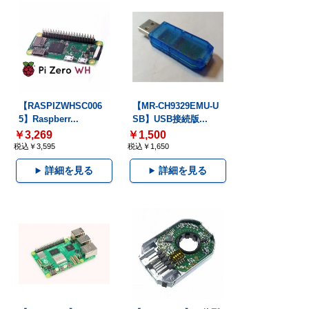
【RASPIZWHSC006
【MR-CH9329EMU-U
5】Raspberr...
SB】USB接続版...
￥3,269
￥1,500
税込￥3,595
税込￥1,650
詳細を見る
詳細を見る