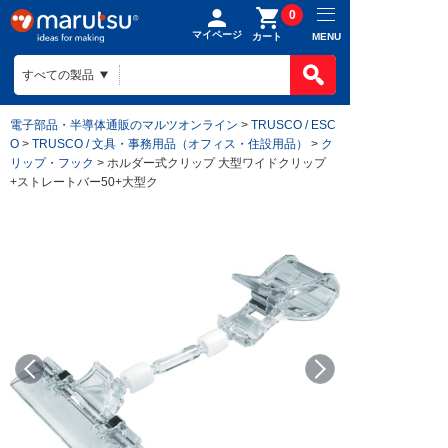
0
マイページ
MENU
カート
電子部品・半導体通販のマルツオンライン
>
TRUSCO / ESC
O
>
TRUSCO / 文具・事務用品（オフィス・住設用品）
>
ク
リップ・フック
> ホルダー式クリップ 大型ワイドクリップ
+ストレートバー50+大型ク