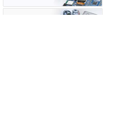
ケース・ハーネス加工
※掲載されている価格には消費税、各種手数料が含まれ
ておりません。別途消費税およびお支払方法に応じた
手数料が必要になります。
※このホームページに掲載されている、記事・写真の一
部または全部をそのまま、または改変して利用・転
載・転用することを禁じます。
※商品によって販売価格が店頭価格と異なる場合がござ
います。
※弊社ではお客様が商品を選びやすくするためにデータ
シートの提供や技術情報、商品画像の表示を行ってい
ます。
しかしさまざまな事情により、これらの情報がすべて
正確であることを弊社が保証することはできません。
商品の正確な仕様等は各メーカーの最新のデータシー
トで確認して頂きますようお願いいたします。
また、商品画像につきましても、当アイテムとは異な