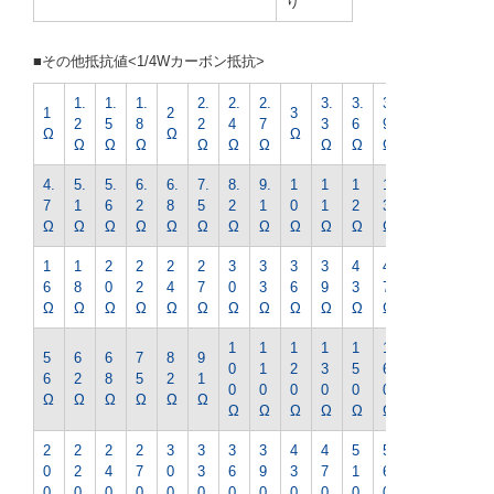
り
■その他抵抗値<1/4Wカーボン抵抗>
1.
1.
1.
2.
2.
2.
3.
3.
3.
4.
1
2
3
2
5
8
2
4
7
3
6
9
3
Ω
Ω
Ω
Ω
Ω
Ω
Ω
Ω
Ω
Ω
Ω
Ω
Ω
4.
5.
5.
6.
6.
7.
8.
9.
1
1
1
1
1
7
1
6
2
8
5
2
1
0
1
2
3
5
Ω
Ω
Ω
Ω
Ω
Ω
Ω
Ω
Ω
Ω
Ω
Ω
Ω
1
1
2
2
2
2
3
3
3
3
4
4
5
6
8
0
2
4
7
0
3
6
9
3
7
1
Ω
Ω
Ω
Ω
Ω
Ω
Ω
Ω
Ω
Ω
Ω
Ω
Ω
1
1
1
1
1
1
1
5
6
6
7
8
9
0
1
2
3
5
6
8
6
2
8
5
2
1
0
0
0
0
0
0
0
Ω
Ω
Ω
Ω
Ω
Ω
Ω
Ω
Ω
Ω
Ω
Ω
Ω
2
2
2
2
3
3
3
3
4
4
5
5
6
0
2
4
7
0
3
6
9
3
7
1
6
2
0
0
0
0
0
0
0
0
0
0
0
0
0