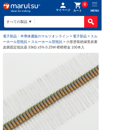
0
マイページ
MENU
カート
製品カテゴ
BOMで買
製品カテ
電子部品・半導体通販のマルツオンライン
>
電子部品
>
スル
ものづくり
ーホール型抵抗
>
スルーホール型抵抗
> 小形塗装絶縁形炭素
BOMの使
半導体
皮膜固定抵抗器 33kΩ ±5% 0.25W 橙橙橙金 100本入
ファイルを
電子部品
会社案内
ものづくり
リストに入
電気部品
ヒアリング
ご利用ガイ
会社案内TO
作成済みB
コネクター
回路設計
目指す姿
お問い合わ
ご利用ガイ
ケース
組み込みソ
会社概要
はじめての
構造部材・
基板設計
拠点一覧
お支払方法
電線・配線
基板製造
法人事業
送料/手数
開発ツール
部品調達
DigiKey
ポイントに
キット
部品実装