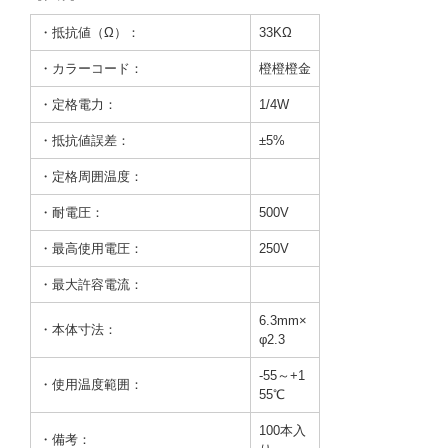
・抵抗値（Ω）：
33KΩ
・カラーコード：
橙橙橙金
・定格電力：
1/4W
・抵抗値誤差：
±5%
・定格周囲温度：
・耐電圧：
500V
・最高使用電圧：
250V
・最大許容電流：
6.3mm×
・本体寸法：
φ2.3
-55～+1
・使用温度範囲：
55℃
100本入
・備考：