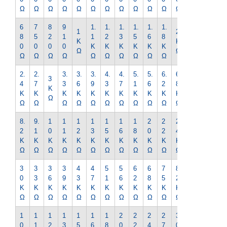
Ω
Ω
Ω
Ω
Ω
Ω
Ω
Ω
Ω
Ω
Ω
Ω
Ω
6
7
8
9
1.
1.
1.
1.
1.
1.
2.
1
2
8
5
2
1
1
2
3
5
6
8
2
K
K
0
0
0
0
K
K
K
K
K
K
K
Ω
Ω
Ω
Ω
Ω
Ω
Ω
Ω
Ω
Ω
Ω
Ω
Ω
2.
2.
3.
3.
3.
4.
4.
5.
5.
6.
6.
7.
3
4
7
3
6
9
3
7
1
6
2
8
5
K
K
K
K
K
K
K
K
K
K
K
K
K
Ω
Ω
Ω
Ω
Ω
Ω
Ω
Ω
Ω
Ω
Ω
Ω
Ω
8.
9.
1
1
1
1
1
1
1
2
2
2
2
2
1
0
1
2
3
5
6
8
0
2
4
7
K
K
K
K
K
K
K
K
K
K
K
K
K
Ω
Ω
Ω
Ω
Ω
Ω
Ω
Ω
Ω
Ω
Ω
Ω
Ω
3
3
3
3
4
4
5
5
6
6
7
8
9
0
3
6
9
3
7
1
6
2
8
5
2
1
K
K
K
K
K
K
K
K
K
K
K
K
K
Ω
Ω
Ω
Ω
Ω
Ω
Ω
Ω
Ω
Ω
Ω
Ω
Ω
1
1
1
1
1
1
1
2
2
2
2
3
3
0
1
2
3
5
6
8
0
2
4
7
0
3