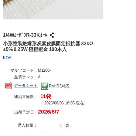
試作・量産
請求書での
工具・計測
ハーネス加
社会貢献
大学生協で
TRUSCO /
ケース加工
採用情報
パンチアウ
アズワン（
1/4WｶｰﾎﾞﾝR-33Kｵｰﾑ
交換・返品
SPICE
小形塗装絶縁形炭素皮膜固定抵抗器 33kΩ
±5% 0.25W 橙橙橙金 100本入
FAX・メ
日用品・ホ
KOA
PCサプラ
マルツコード：
M1180-
品質ランク：
A
データシート
RoHS3対応
11袋
即納在庫数：
（
2026/08/06 18:05
現在）
2026/8/7
出荷予定日：
購入数量
袋