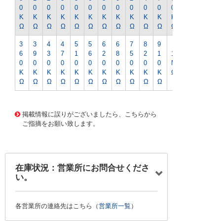
0
0
0
0
0
0
0
0
0
0
0
0
0
K
K
K
K
K
K
K
K
K
K
K
K
K
Ω
Ω
Ω
Ω
Ω
Ω
Ω
Ω
Ω
Ω
Ω
Ω
Ω
3
3
4
4
5
5
6
6
7
8
9
6
9
3
7
1
6
2
8
5
2
1
1
0
0
0
0
0
0
0
0
0
0
0
M
K
K
K
K
K
K
K
K
K
K
K
Ω
Ω
Ω
Ω
Ω
Ω
Ω
Ω
Ω
Ω
Ω
Ω
1180 0000000201588569
CK-0806 1/4WｶｰﾎﾞﾝR-3
3Kｵｰﾑ
掲載情報に誤りがございましたら、こちらから
ご指摘をお願い致します。
在庫状況：営業所にお問合せくださ
い。
各営業所の連絡先はこちら（
営業所一覧
）