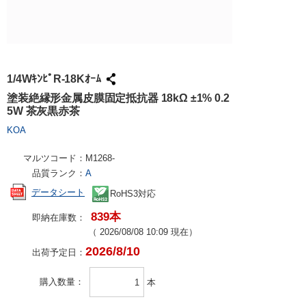
試作・量産
請求書での
工具・計測
ハーネス加
社会貢献
大学生協で
TRUSCO /
ケース加工
採用情報
パンチアウ
アズワン（
1/4WｷﾝﾋﾟR-18Kｵｰﾑ
交換・返品
SPICE
塗装絶縁形金属皮膜固定抵抗器 18kΩ ±1% 0.2
5W 茶灰黒赤茶
FAX・メ
日用品・ホ
KOA
PCサプラ
マルツコード：
M1268-
品質ランク：
A
データシート
RoHS3対応
839本
即納在庫数：
（
2026/08/08 10:09
現在）
2026/8/10
出荷予定日：
購入数量
本