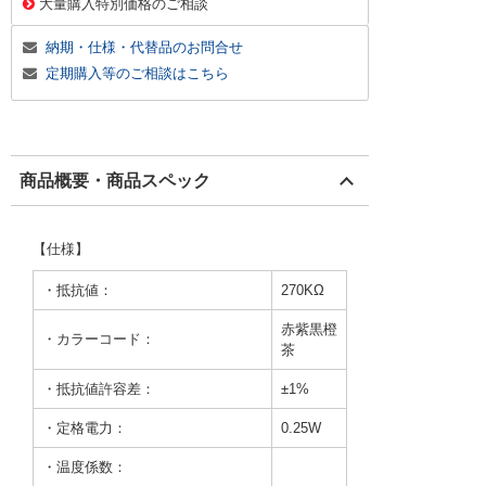
大量購入特別価格のご相談
納期・仕様・代替品のお問合せ
定期購入等のご相談はこちら
商品概要・商品スペック
【仕様】
・抵抗値：
270KΩ
赤紫黒橙
・カラーコード：
茶
・抵抗値許容差：
±1%
・定格電力：
0.25W
・温度係数：