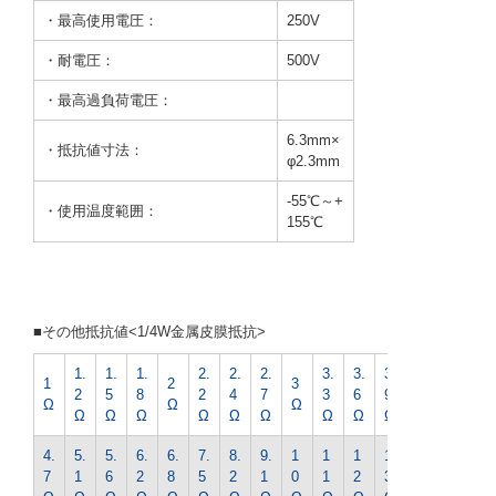
・最高使用電圧：
250V
・耐電圧：
500V
・最高過負荷電圧：
6.3mm×
・抵抗値寸法：
φ2.3mm
-55℃～+
・使用温度範囲：
155℃
■その他抵抗値<1/4W金属皮膜抵抗>
1.
1.
1.
2.
2.
2.
3.
3.
3.
4.
1
2
3
2
5
8
2
4
7
3
6
9
3
Ω
Ω
Ω
Ω
Ω
Ω
Ω
Ω
Ω
Ω
Ω
Ω
Ω
4.
5.
5.
6.
6.
7.
8.
9.
1
1
1
1
1
7
1
6
2
8
5
2
1
0
1
2
3
5