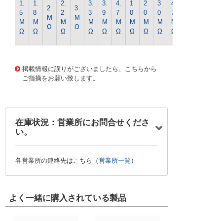
1.
1.
2.
3.
3.
4.
1
2
3
4
2
3
0
5
8
2
3
9
7
0
0
0
7
M
M
0
M
M
M
M
M
M
M
M
M
M
Ω
Ω
M
Ω
Ω
Ω
Ω
Ω
Ω
Ω
Ω
Ω
Ω
Ω
1286 0000000201588509
CK-0428 1/4WｷﾝﾋﾟR-27
0Kｵｰﾑ
掲載情報に誤りがございましたら、こちらから
ご指摘をお願い致します。
在庫状況：営業所にお問合せくださ
い。
各営業所の連絡先はこちら（
営業所一覧
）
よく一緒に購入されている製品