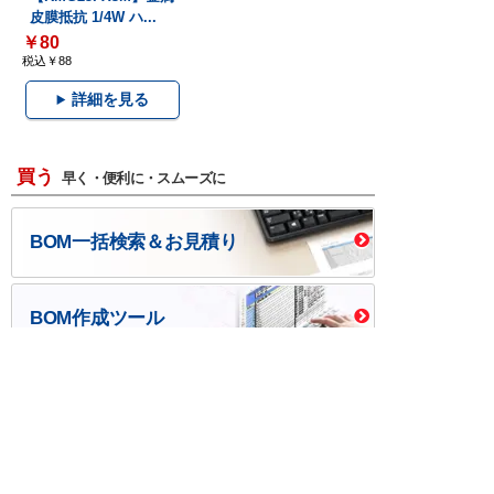
皮膜抵抗 1/4W ハ...
￥80
税込￥88
詳細を見る
買う
早く・便利に・スムーズに
BOM一括検索＆お見積り
BOM作成ツール
口座開設・請求書
校費/公費で調達－
後払い
大学生協
つくる
ものづくり一貫サービス