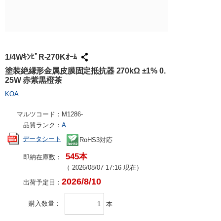
試作・量産
請求書での
工具・計測
ハーネス加
社会貢献
大学生協で
TRUSCO /
ケース加工
採用情報
パンチアウ
アズワン（
1/4WｷﾝﾋﾟR-270Kｵｰﾑ
交換・返品
SPICE
塗装絶縁形金属皮膜固定抵抗器 270kΩ ±1% 0.
25W 赤紫黒橙茶
FAX・メ
日用品・ホ
KOA
PCサプラ
マルツコード：
M1286-
品質ランク：
A
データシート
RoHS3対応
545本
即納在庫数：
（
2026/08/07 17:16
現在）
2026/8/10
出荷予定日：
購入数量
本