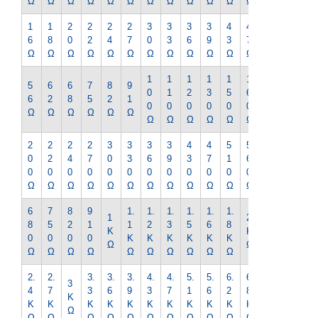
Ω
Ω
Ω
Ω
Ω
Ω
Ω
Ω
Ω
Ω
Ω
Ω
Ω
1
1
2
2
2
2
3
3
3
3
4
4
5
6
8
0
2
4
7
0
3
6
9
3
7
1
Ω
Ω
Ω
Ω
Ω
Ω
Ω
Ω
Ω
Ω
Ω
Ω
Ω
1
1
1
1
1
1
1
5
6
6
7
8
9
0
1
2
3
5
6
8
6
2
8
5
2
1
0
0
0
0
0
0
0
Ω
Ω
Ω
Ω
Ω
Ω
Ω
Ω
Ω
Ω
Ω
Ω
Ω
2
2
2
2
3
3
3
3
4
4
5
5
6
0
2
4
7
0
3
6
9
3
7
1
6
2
0
0
0
0
0
0
0
0
0
0
0
0
0
Ω
Ω
Ω
Ω
Ω
Ω
Ω
Ω
Ω
Ω
Ω
Ω
Ω
6
7
8
9
1.
1.
1.
1.
1.
1.
2.
1
2
8
5
2
1
1
2
3
5
6
8
2
K
K
0
0
0
0
K
K
K
K
K
K
K
Ω
Ω
Ω
Ω
Ω
Ω
Ω
Ω
Ω
Ω
Ω
Ω
Ω
2.
2.
3.
3.
3.
4.
4.
5.
5.
6.
6.
7.
3
4
7
3
6
9
3
7
1
6
2
8
5
K
K
K
K
K
K
K
K
K
K
K
K
K
Ω
Ω
Ω
Ω
Ω
Ω
Ω
Ω
Ω
Ω
Ω
Ω
Ω