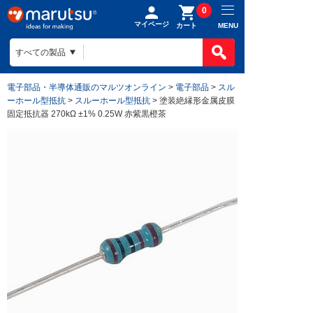
0
マイページ
MENU
カート
製品カテゴ
BOMで買
製品カテ
電子部品・半導体通販のマルツオンライン
>
電子部品
>
スル
ものづくり
ーホール型抵抗
>
スルーホール型抵抗
> 塗装絶縁形金属皮膜
BOMの使
半導体
固定抵抗器 270kΩ ±1% 0.25W 赤紫黒橙茶
ファイルを
電子部品
会社案内
ものづくり
リストに入
電気部品
ヒアリング
ご利用ガイ
会社案内TO
作成済みB
コネクター
回路設計
目指す姿
お問い合わ
ご利用ガイ
ケース
組み込みソ
会社概要
はじめての
構造部材・
基板設計
拠点一覧
お支払方法
電線・配線
基板製造
法人事業
送料/手数
開発ツール
部品調達
DigiKey
ポイントに
キット
部品実装