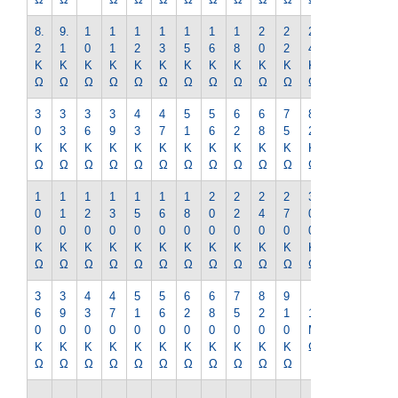
8.
9.
1
1
1
1
1
1
1
2
2
2
2
2
1
0
1
2
3
5
6
8
0
2
4
7
K
K
K
K
K
K
K
K
K
K
K
K
K
Ω
Ω
Ω
Ω
Ω
Ω
Ω
Ω
Ω
Ω
Ω
Ω
Ω
3
3
3
3
4
4
5
5
6
6
7
8
9
0
3
6
9
3
7
1
6
2
8
5
2
1
K
K
K
K
K
K
K
K
K
K
K
K
K
Ω
Ω
Ω
Ω
Ω
Ω
Ω
Ω
Ω
Ω
Ω
Ω
Ω
1
1
1
1
1
1
1
2
2
2
2
3
3
0
1
2
3
5
6
8
0
2
4
7
0
3
0
0
0
0
0
0
0
0
0
0
0
0
0
K
K
K
K
K
K
K
K
K
K
K
K
K
Ω
Ω
Ω
Ω
Ω
Ω
Ω
Ω
Ω
Ω
Ω
Ω
Ω
3
3
4
4
5
5
6
6
7
8
9
1.
6
9
3
7
1
6
2
8
5
2
1
1
2
0
0
0
0
0
0
0
0
0
0
0
M
M
K
K
K
K
K
K
K
K
K
K
K
Ω
Ω
Ω
Ω
Ω
Ω
Ω
Ω
Ω
Ω
Ω
Ω
Ω
1