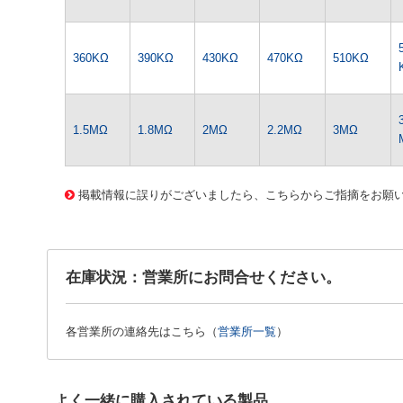
360KΩ
390KΩ
430KΩ
470KΩ
510KΩ
1.5MΩ
1.8MΩ
2MΩ
2.2MΩ
3MΩ
1319 0000000201589132
CK-0360 1/4WｷﾝﾋﾟR-390ｵｰﾑ
掲載情報に誤りがございましたら、こちらからご指摘をお願
在庫状況：営業所にお問合せください。
各営業所の連絡先はこちら（
営業所一覧
）
よく一緒に購入されている製品