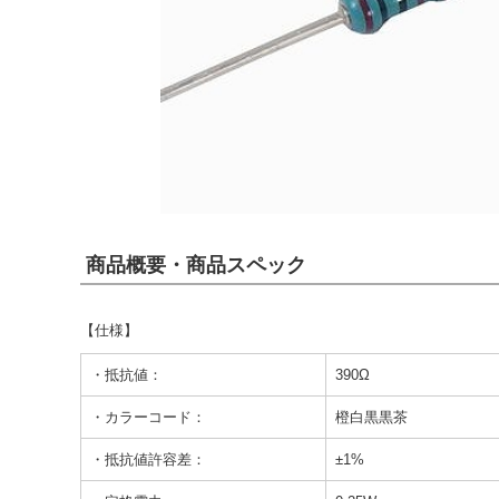
商品概要・商品スペック
【仕様】
・抵抗値：
390Ω
・カラーコード：
橙白黒黒茶
・抵抗値許容差：
±1%