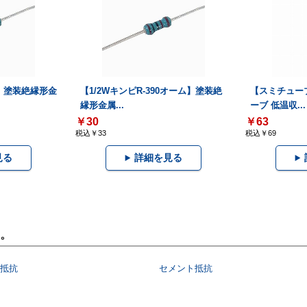
ーム】塗装絶縁形金
【1/2WキンピR-390オーム】塗装絶
【スミチューブ
縁形金属...
ーブ 低温収...
￥30
￥63
税込￥33
税込￥69
見る
詳細を見る
。
抵抗
セメント抵抗