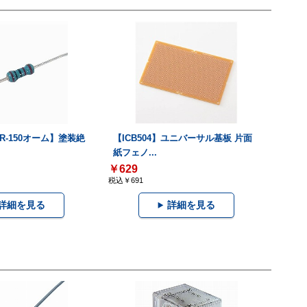
R-150オーム】塗装絶
【ICB504】ユニバーサル基板 片面
紙フェノ...
￥629
税込￥691
詳細を見る
詳細を見る