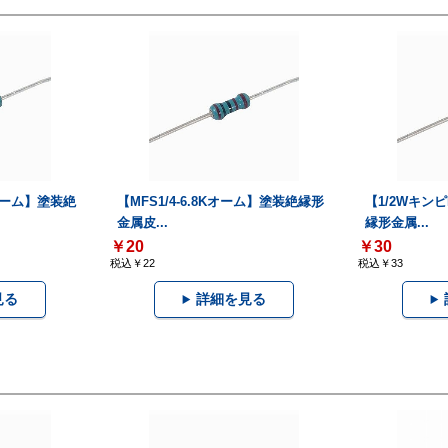
0オーム】塗装絶
【MFS1/4-6.8Kオーム】塗装絶縁形
【1/2Wキンピ
金属皮...
縁形金属...
￥20
￥30
税込￥22
税込￥33
見る
詳細を見る