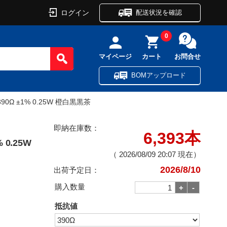
ログイン
配送状況を確認
0
マイページ
カート
お問合せ
BOMアップロード
Ω ±1% 0.25W 橙白黒黒茶
即納在庫数：
6,393本
0.25W
（
2026/08/09 20:07
現在）
2026/8/10
出荷予定日：
購入数量
抵抗値