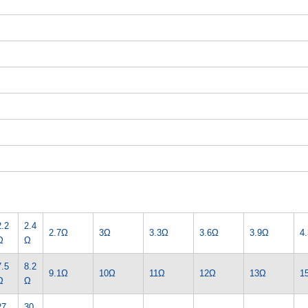
2.2
2.4
2.7Ω
3Ω
3.3Ω
3.6Ω
3.9Ω
4
Ω
Ω
7.5
8.2
9.1Ω
10Ω
11Ω
12Ω
13Ω
1
Ω
Ω
27
30