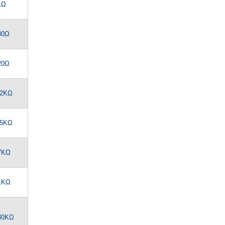
1Ω
80Ω
20Ω
.2KΩ
.5KΩ
7KΩ
1KΩ
30KΩ