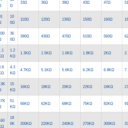
33Ω
36Ω
39Ω
43Ω
47Ω
5
Ω
Ω
91
10
110Ω
120Ω
130Ω
150Ω
160Ω
1
Ω
0Ω
330
36
390Ω
430Ω
470Ω
510Ω
560Ω
6
Ω
0Ω
1.1
1.2
1.3KΩ
1.5KΩ
1.6KΩ
1.8KΩ
2KΩ
2
KΩ
KΩ
3.9
4.3
4.7KΩ
5.1KΩ
5.6KΩ
6.2KΩ
6.8KΩ
7
KΩ
KΩ
13K
15
16KΩ
18KΩ
20KΩ
22KΩ
24KΩ
2
Ω
KΩ
47K
51
56KΩ
62KΩ
68KΩ
75KΩ
82KΩ
9
Ω
KΩ
18
160
0K
200KΩ
220KΩ
240KΩ
270KΩ
300KΩ
3
KΩ