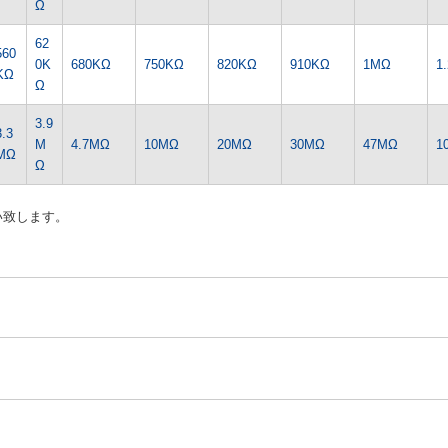
Ω
62
560
0K
680KΩ
750KΩ
820KΩ
910KΩ
1MΩ
1
KΩ
Ω
3.9
3.3
M
4.7MΩ
10MΩ
20MΩ
30MΩ
47MΩ
1
MΩ
Ω
い致します。