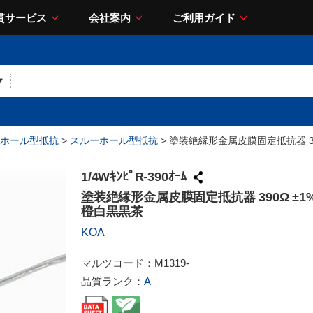
貫サービス
会社案内
ご利用ガイド
ホール型抵抗
>
スルーホール型抵抗
> 塗装絶縁形金属皮膜固定抵抗器 390
1/4WｷﾝﾋﾟR-390ｵｰﾑ
塗装絶縁形金属皮膜固定抵抗器 390Ω ±1% 
橙白黒黒茶
KOA
マルツコード：
M1319-
品質ランク：
A