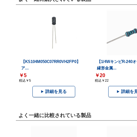
【KS104M050C07RR0VH2FP0】
【1/4WキンピR-24
ア...
縁形金属...
￥5
￥20
税込￥5
税込￥22
詳細を見る
詳細を
よく一緒に比較されている製品