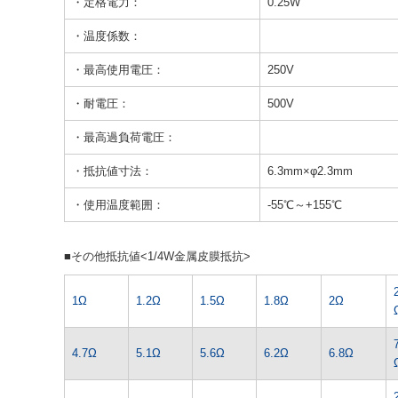
・定格電力：
0.25W
・温度係数：
・最高使用電圧：
250V
・耐電圧：
500V
・最高過負荷電圧：
・抵抗値寸法：
6.3mm×φ2.3mm
・使用温度範囲：
-55℃～+155℃
■その他抵抗値<1/4W金属皮膜抵抗>
1Ω
1.2Ω
1.5Ω
1.8Ω
2Ω
4.7Ω
5.1Ω
5.6Ω
6.2Ω
6.8Ω