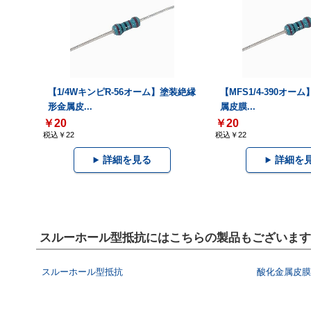
【1/4WキンピR-56オーム】塗装絶縁
【MFS1/4-390オ
形金属皮...
属皮膜...
￥20
￥20
税込￥22
税込￥22
詳細を見る
詳細を
スルーホール型抵抗にはこちらの製品もございます
スルーホール型抵抗
酸化金属皮膜