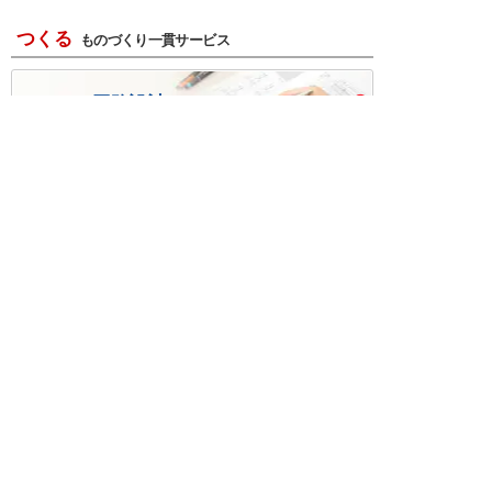
つくる
ものづくり一貫サービス
R＆D・回路設計
基板設計・製造・実装
ケース・ハーネス加工
※掲載されている価格には消費税、各種手数料が含まれ
ておりません。別途消費税およびお支払方法に応じた
手数料が必要になります。
※このホームページに掲載されている、記事・写真の一
部または全部をそのまま、または改変して利用・転
載・転用することを禁じます。
※商品によって販売価格が店頭価格と異なる場合がござ