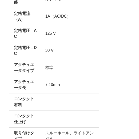
能
定格電流
1A（AC/DC）
（A）
定格電圧 - A
125 V
C
定格電圧 - D
30 V
C
アクチュエ
標準
ータタイプ
アクチュエ
7.10mm
ータ長
コンタクト
-
材料
コンタクト
-
仕上げ
取り付けタ
スルーホール、ライトアン
イプ
グル