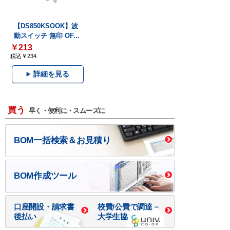
【DS850KSOOK】波
動スイッチ 無印 OF...
￥213
税込￥234
詳細を見る
買う
早く・便利に・スムーズに
BOM一括検索＆お見積り
BOM作成ツール
口座開設・請求書
校費/公費で調達－
後払い
大学生協