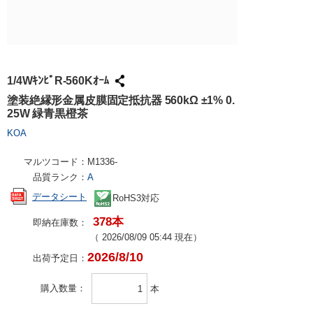
試作・量産
請求書での
工具・計測
ハーネス加
社会貢献
大学生協で
TRUSCO /
ケース加工
採用情報
パンチアウ
アズワン（
1/4WｷﾝﾋﾟR-560Kｵｰﾑ
交換・返品
SPICE
塗装絶縁形金属皮膜固定抵抗器 560kΩ ±1% 0.
25W 緑青黒橙茶
FAX・メ
日用品・ホ
KOA
PCサプラ
マルツコード：
M1336-
品質ランク：
A
データシート
RoHS3対応
378本
即納在庫数：
（
2026/08/09 05:44
現在）
2026/8/10
出荷予定日：
購入数量
本