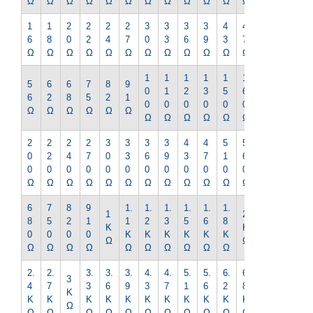
Ω
Ω
Ω
Ω
Ω
Ω
Ω
Ω
Ω
Ω
Ω
Ω
Ω
1
1
2
2
2
2
3
3
3
3
4
4
5
6
8
0
2
4
7
0
3
6
9
3
7
1
Ω
Ω
Ω
Ω
Ω
Ω
Ω
Ω
Ω
Ω
Ω
Ω
Ω
1
1
1
1
1
1
1
5
6
6
7
8
9
0
1
2
3
5
6
8
6
2
8
5
2
1
0
0
0
0
0
0
0
Ω
Ω
Ω
Ω
Ω
Ω
Ω
Ω
Ω
Ω
Ω
Ω
Ω
2
2
2
2
3
3
3
3
4
4
5
5
6
0
2
4
7
0
3
6
9
3
7
1
6
2
0
0
0
0
0
0
0
0
0
0
0
0
0
Ω
Ω
Ω
Ω
Ω
Ω
Ω
Ω
Ω
Ω
Ω
Ω
Ω
6
7
8
9
1.
1.
1.
1.
1.
1.
2.
1
2
8
5
2
1
1
2
3
5
6
8
2
K
K
0
0
0
0
K
K
K
K
K
K
K
Ω
Ω
Ω
Ω
Ω
Ω
Ω
Ω
Ω
Ω
Ω
Ω
Ω
2.
2.
3.
3.
3.
4.
4.
5.
5.
6.
6.
7.
3
4
7
3
6
9
3
7
1
6
2
8
5
K
K
K
K
K
K
K
K
K
K
K
K
K
Ω
Ω
Ω
Ω
Ω
Ω
Ω
Ω
Ω
Ω
Ω
Ω
Ω