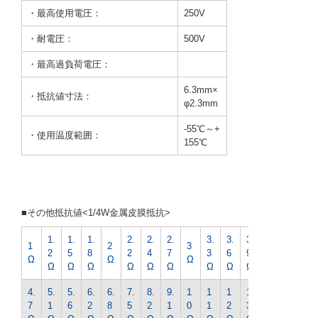
・最高使用電圧：
250V
・耐電圧：
500V
・最高過負荷電圧：
6.3mm×
・抵抗値寸法：
φ2.3mm
-55℃～+
・使用温度範囲：
155℃
■その他抵抗値<1/4W金属皮膜抵抗>
1.
1.
1.
2.
2.
2.
3.
3.
3.
4.
1
2
3
2
5
8
2
4
7
3
6
9
3
Ω
Ω
Ω
Ω
Ω
Ω
Ω
Ω
Ω
Ω
Ω
Ω
Ω
4.
5.
5.
6.
6.
7.
8.
9.
1
1
1
1
1
7
1
6
2
8
5
2
1
0
1
2
3
5