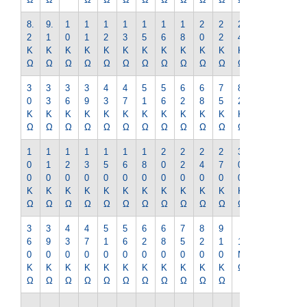
8.
9.
1
1
1
1
1
1
1
2
2
2
2
2
1
0
1
2
3
5
6
8
0
2
4
7
K
K
K
K
K
K
K
K
K
K
K
K
K
Ω
Ω
Ω
Ω
Ω
Ω
Ω
Ω
Ω
Ω
Ω
Ω
Ω
3
3
3
3
4
4
5
5
6
6
7
8
9
0
3
6
9
3
7
1
6
2
8
5
2
1
K
K
K
K
K
K
K
K
K
K
K
K
K
Ω
Ω
Ω
Ω
Ω
Ω
Ω
Ω
Ω
Ω
Ω
Ω
Ω
1
1
1
1
1
1
1
2
2
2
2
3
3
0
1
2
3
5
6
8
0
2
4
7
0
3
0
0
0
0
0
0
0
0
0
0
0
0
0
K
K
K
K
K
K
K
K
K
K
K
K
K
Ω
Ω
Ω
Ω
Ω
Ω
Ω
Ω
Ω
Ω
Ω
Ω
Ω
3
3
4
4
5
5
6
6
7
8
9
1.
6
9
3
7
1
6
2
8
5
2
1
1
2
0
0
0
0
0
0
0
0
0
0
0
M
M
K
K
K
K
K
K
K
K
K
K
K
Ω
Ω
Ω
Ω
Ω
Ω
Ω
Ω
Ω
Ω
Ω
Ω
Ω
1