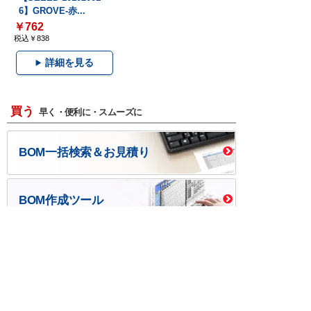
6】GROVE-赤...
￥762
税込￥838
詳細を見る
買う
早く・便利に・スムーズに
BOM一括検索＆お見積り
BOM作成ツール
口座開設・請求書
校費/公費で調達－
後払い
大学生協
つくる
ものづくり一貫サービス