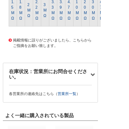
1.
1.
2.
3.
3.
4.
1
2
3
4
2
3
0
5
8
2
3
9
7
0
0
0
7
M
M
0
M
M
M
M
M
M
M
M
M
M
Ω
Ω
M
Ω
Ω
Ω
Ω
Ω
Ω
Ω
Ω
Ω
Ω
Ω
1336 0000000201588680
CK-0436 1/4WｷﾝﾋﾟR-56
0Kｵｰﾑ
掲載情報に誤りがございましたら、こちらから
ご指摘をお願い致します。
在庫状況：営業所にお問合せくださ
い。
各営業所の連絡先はこちら（
営業所一覧
）
よく一緒に購入されている製品