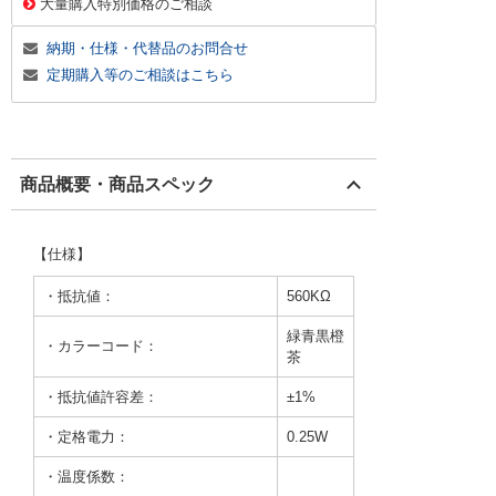
大量購入特別価格のご相談
納期・仕様・代替品のお問合せ
定期購入等のご相談はこちら
商品概要・商品スペック
【仕様】
・抵抗値：
560KΩ
緑青黒橙
・カラーコード：
茶
・抵抗値許容差：
±1%
・定格電力：
0.25W
・温度係数：