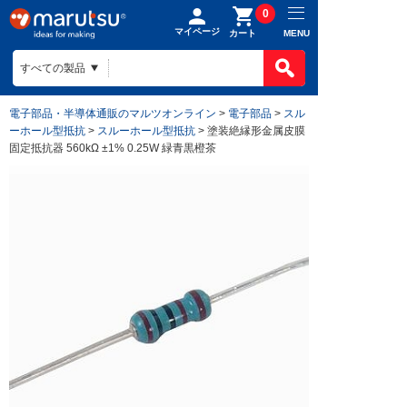
0
マイページ
MENU
カート
製品カテゴ
BOMで買
製品カテ
電子部品・半導体通販のマルツオンライン
>
電子部品
>
スル
ものづくり
ーホール型抵抗
>
スルーホール型抵抗
> 塗装絶縁形金属皮膜
BOMの使
半導体
固定抵抗器 560kΩ ±1% 0.25W 緑青黒橙茶
ファイルを
電子部品
会社案内
ものづくり
リストに入
電気部品
ヒアリング
ご利用ガイ
会社案内TO
作成済みB
コネクター
回路設計
目指す姿
お問い合わ
ご利用ガイ
ケース
組み込みソ
会社概要
はじめての
構造部材・
基板設計
拠点一覧
お支払方法
電線・配線
基板製造
法人事業
送料/手数
開発ツール
部品調達
DigiKey
ポイントに
キット
部品実装