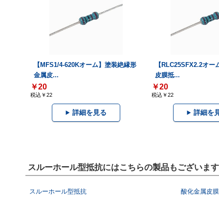
【MFS1/4-620Kオーム】塗装絶縁形
【RLC25SFX2.2オ
金属皮...
皮膜抵...
￥20
￥20
税込￥22
税込￥22
詳細を見る
詳細を
スルーホール型抵抗にはこちらの製品もございます
スルーホール型抵抗
酸化金属皮膜