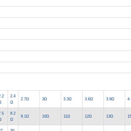
2.2
2.4
2.7Ω
3Ω
3.3Ω
3.6Ω
3.9Ω
4
Ω
Ω
7.5
8.2
9.1Ω
10Ω
11Ω
12Ω
13Ω
1
Ω
Ω
27
30