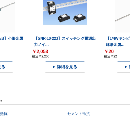
ームB】小形金属
【SNR-10-223】スイッチング電源出
【1/4Wキン
力ノイ...
縁形金属...
￥2,053
￥20
税込￥2,258
税込￥22
見る
詳細を見る
。
抵抗
セメント抵抗