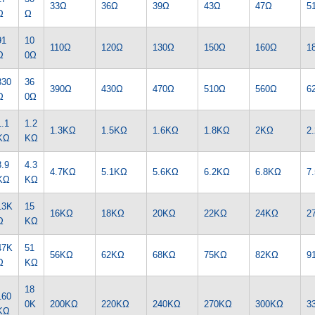
33Ω
36Ω
39Ω
43Ω
47Ω
5
Ω
Ω
91
10
110Ω
120Ω
130Ω
150Ω
160Ω
1
Ω
0Ω
330
36
390Ω
430Ω
470Ω
510Ω
560Ω
6
Ω
0Ω
1.1
1.2
1.3KΩ
1.5KΩ
1.6KΩ
1.8KΩ
2KΩ
2
KΩ
KΩ
3.9
4.3
4.7KΩ
5.1KΩ
5.6KΩ
6.2KΩ
6.8KΩ
7
KΩ
KΩ
13K
15
16KΩ
18KΩ
20KΩ
22KΩ
24KΩ
2
Ω
KΩ
47K
51
56KΩ
62KΩ
68KΩ
75KΩ
82KΩ
9
Ω
KΩ
18
160
0K
200KΩ
220KΩ
240KΩ
270KΩ
300KΩ
3
KΩ