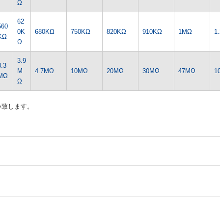
Ω
62
560
0K
680KΩ
750KΩ
820KΩ
910KΩ
1MΩ
1
KΩ
Ω
3.9
3.3
M
4.7MΩ
10MΩ
20MΩ
30MΩ
47MΩ
1
MΩ
Ω
い致します。