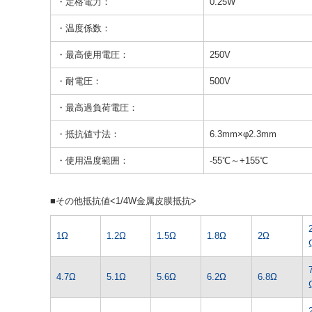
・定格電力：
0.25W
・温度係数：
・最高使用電圧：
250V
・耐電圧：
500V
・最高過負荷電圧：
・抵抗値寸法：
6.3mm×φ2.3mm
・使用温度範囲：
-55℃～+155℃
■その他抵抗値<1/4W金属皮膜抵抗>
1Ω
1.2Ω
1.5Ω
1.8Ω
2Ω
4.7Ω
5.1Ω
5.6Ω
6.2Ω
6.8Ω