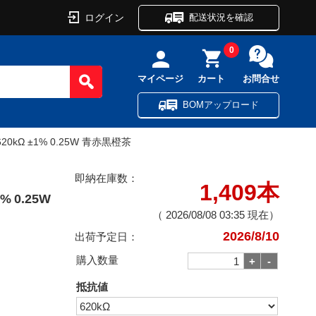
ログイン
配送状況を確認
0
マイページ
カート
お問合せ
BOMアップロード
kΩ ±1% 0.25W 青赤黒橙茶
即納在庫数：
1,409本
 0.25W
（
2026/08/08 03:35
現在）
2026/8/10
出荷予定日：
購入数量
抵抗値