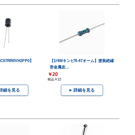
0C07RR0VH2FP0】
【1/4WキンピR-47オーム】塗装絶縁
形金属皮...
￥20
税込￥22
詳細を見る
詳細を見る