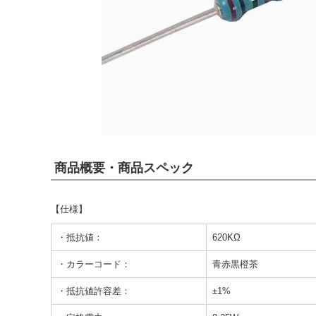
商品概要・商品スペック
【仕様】
・抵抗値：
620KΩ
・カラーコード：
青赤黒橙茶
・抵抗値許容差：
±1%