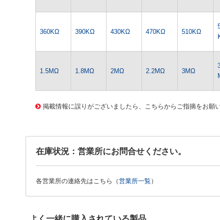
360KΩ
390KΩ
430KΩ
470KΩ
510KΩ
1.5MΩ
1.8MΩ
2MΩ
2.2MΩ
3MΩ
1344 0000000201588686
CK-0437 1/4WｷﾝﾋﾟR-620Kｵｰﾑ
掲載情報に誤りがございましたら、こちらからご指摘をお願
在庫状況：営業所にお問合せください。
各営業所の連絡先はこちら（
営業所一覧
）
よく一緒に購入されている製品