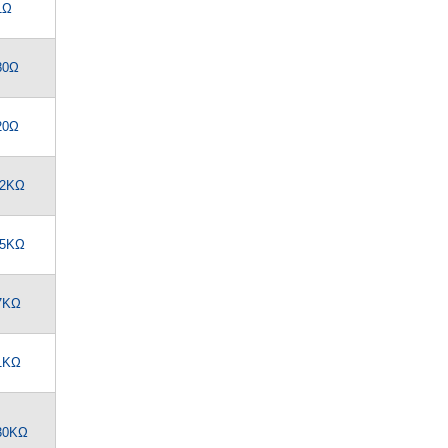
1Ω
80Ω
20Ω
.2KΩ
.5KΩ
7KΩ
1KΩ
30KΩ