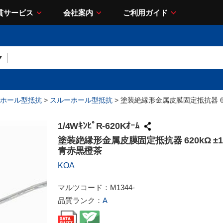
貫サービス
会社案内
ご利用ガイド
ホール型抵抗
>
スルーホール型抵抗
> 塗装絶縁形金属皮膜固定抵抗器 620
1/4WｷﾝﾋﾟR-620Kｵｰﾑ
塗装絶縁形金属皮膜固定抵抗器 620kΩ ±1%
青赤黒橙茶
KOA
マルツコード：
M1344-
品質ランク：
A