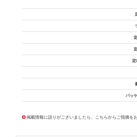
定
定
定
パッケ
13487910
!041! MWS1 S138H
掲載情報に誤りがございましたら、こちらからご指摘を