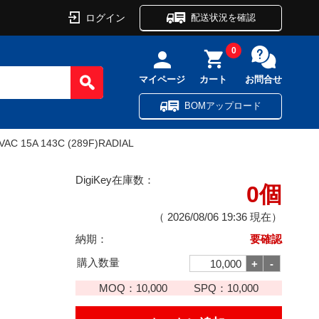
ログイン
配送状況を確認
0
マイページ
カート
お問合せ
BOMアップロード
VAC 15A 143C (289F)RADIAL
DigiKey在庫数：
0個
（
2026/08/06 19:36
現在）
納期：
要確認
購入数量
MOQ：
10,000
SPQ：
10,000