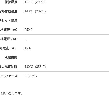
保持温度
110°C（230°F）
定格作動温度
143°C（289°F）
リセット温度
-
格電圧 - AC
250.0
格電圧 - DC
-
格電流（A）
15 A
承認機関
-
最大温度制限
180°C（356°F）
ージ/ケース
ラジアル
お願い致します。