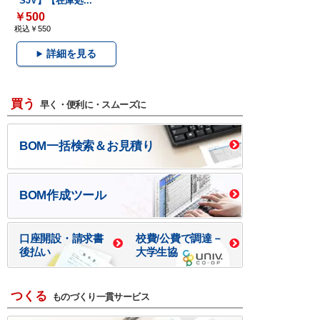
SJV】【在庫処...
￥500
税込￥550
詳細を見る
買う
早く・便利に・スムーズに
BOM一括検索＆お見積り
BOM作成ツール
口座開設・請求書
校費/公費で調達－
後払い
大学生協
つくる
ものづくり一貫サービス