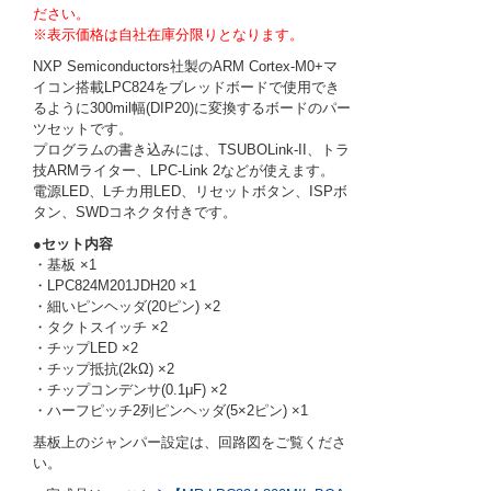
ださい。
※表示価格は自社在庫分限りとなります。
NXP Semiconductors社製のARM Cortex-M0+マ
イコン搭載LPC824をブレッドボードで使用でき
るように300mil幅(DIP20)に変換するボードのパー
ツセットです。
プログラムの書き込みには、TSUBOLink-II、トラ
技ARMライター、LPC-Link 2などが使えます。
電源LED、Lチカ用LED、リセットボタン、ISPボ
タン、SWDコネクタ付きです。
●セット内容
・基板 ×1
・LPC824M201JDH20 ×1
・細いピンヘッダ(20ピン) ×2
・タクトスイッチ ×2
・チップLED ×2
・チップ抵抗(2kΩ) ×2
・チップコンデンサ(0.1μF) ×2
・ハーフピッチ2列ピンヘッダ(5×2ピン) ×1
基板上のジャンパー設定は、回路図をご覧くださ
い。