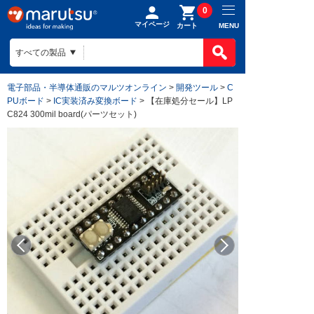
0
マイページ
MENU
カート
電子部品・半導体通販のマルツオンライン
>
開発ツール
>
C
PUボード
>
IC実装済み変換ボード
> 【在庫処分セール】LP
C824 300mil board(パーツセット)