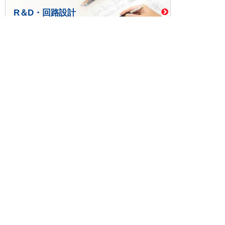
R＆D・回路設計
基板設計・製造・実装
ケース・ハーネス加工
※掲載されている価格には消費税、各種手数料が含まれ
ておりません。別途消費税およびお支払方法に応じた
手数料が必要になります。
※このホームページに掲載されている、記事・写真の一
部または全部をそのまま、または改変して利用・転
載・転用することを禁じます。
※商品によって販売価格が店頭価格と異なる場合がござ
います。
※弊社ではお客様が商品を選びやすくするためにデータ
シートの提供や技術情報、商品画像の表示を行ってい