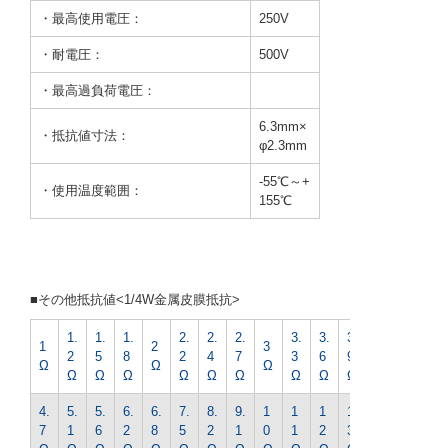
・最高使用電圧：
250V
・耐電圧：
500V
・最高過負荷電圧：
6.3mm×
・抵抗値寸法：
φ2.3mm
-55℃～+
・使用温度範囲：
155℃
■その他抵抗値<1/4W金属皮膜抵抗>
1.
1.
1.
2.
2.
2.
3.
3.
3.
4.
1
2
3
2
5
8
2
4
7
3
6
9
3
Ω
Ω
Ω
Ω
Ω
Ω
Ω
Ω
Ω
Ω
Ω
Ω
Ω
4.
5.
5.
6.
6.
7.
8.
9.
1
1
1
1
1
7
1
6
2
8
5
2
1
0
1
2
3
5