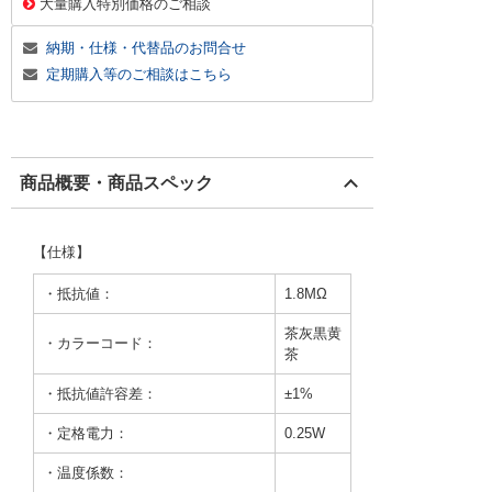
大量購入特別価格のご相談
納期・仕様・代替品のお問合せ
定期購入等のご相談はこちら
商品概要・商品スペック
【仕様】
・抵抗値：
1.8MΩ
茶灰黒黄
・カラーコード：
茶
・抵抗値許容差：
±1%
・定格電力：
0.25W
・温度係数：