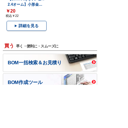
2.4オーム】小形金...
￥20
税込￥22
詳細を見る
買う
早く・便利に・スムーズに
BOM一括検索＆お見積り
BOM作成ツール
口座開設・請求書
校費/公費で調達－
後払い
大学生協
つくる
ものづくり一貫サービス