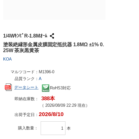
試作・量産
請求書での
工具・計測
ハーネス加
社会貢献
大学生協で
TRUSCO /
ケース加工
採用情報
パンチアウ
アズワン（
1/4WｷﾝﾋﾟR-1.8Mｵｰﾑ
交換・返品
SPICE
塗装絶縁形金属皮膜固定抵抗器 1.8MΩ ±1% 0.
25W 茶灰黒黄茶
FAX・メ
日用品・ホ
KOA
PCサプラ
マルツコード：
M1396-0
品質ランク：
A
データシート
RoHS3対応
388本
即納在庫数：
（
2026/08/09 22:29
現在）
2026/8/10
出荷予定日：
購入数量
本