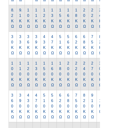
8.
9.
1
1
1
1
1
1
1
2
2
2
2
2
1
0
1
2
3
5
6
8
0
2
4
7
K
K
K
K
K
K
K
K
K
K
K
K
K
Ω
Ω
Ω
Ω
Ω
Ω
Ω
Ω
Ω
Ω
Ω
Ω
Ω
3
3
3
3
4
4
5
5
6
6
7
8
9
0
3
6
9
3
7
1
6
2
8
5
2
1
K
K
K
K
K
K
K
K
K
K
K
K
K
Ω
Ω
Ω
Ω
Ω
Ω
Ω
Ω
Ω
Ω
Ω
Ω
Ω
1
1
1
1
1
1
1
2
2
2
2
3
3
0
1
2
3
5
6
8
0
2
4
7
0
3
0
0
0
0
0
0
0
0
0
0
0
0
0
K
K
K
K
K
K
K
K
K
K
K
K
K
Ω
Ω
Ω
Ω
Ω
Ω
Ω
Ω
Ω
Ω
Ω
Ω
Ω
3
3
4
4
5
5
6
6
7
8
9
1.
6
9
3
7
1
6
2
8
5
2
1
1
2
0
0
0
0
0
0
0
0
0
0
0
M
M
K
K
K
K
K
K
K
K
K
K
K
Ω
Ω
Ω
Ω
Ω
Ω
Ω
Ω
Ω
Ω
Ω
Ω
Ω
1