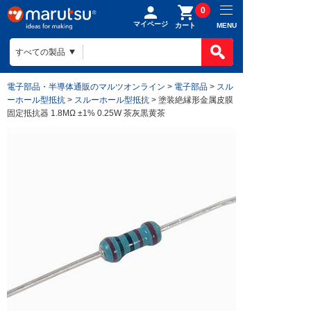
0
マイページ
MENU
カート
製品カテゴ
BOMで買
製品カテ
電子部品・半導体通販のマルツオンライン
>
電子部品
>
スル
ものづくり
ーホール型抵抗
>
スルーホール型抵抗
> 塗装絶縁形金属皮膜
BOMの使
半導体
固定抵抗器 1.8MΩ ±1% 0.25W 茶灰黒黄茶
ファイルを
電子部品
会社案内
ものづくり
リストに入
電気部品
ヒアリング
ご利用ガイ
会社案内TO
作成済みB
コネクター
回路設計
目指す姿
お問い合わ
ご利用ガイ
ケース
組み込みソ
会社概要
はじめての
構造部材・
基板設計
拠点一覧
お支払方法
電線・配線
基板製造
法人事業
送料/手数
開発ツール
部品調達
DigiKey
ポイントに
キット
部品実装