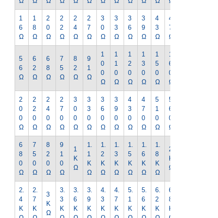
Ω
Ω
Ω
Ω
Ω
Ω
Ω
Ω
Ω
Ω
Ω
Ω
Ω
1
1
2
2
2
2
3
3
3
3
4
4
5
6
8
0
2
4
7
0
3
6
9
3
7
1
Ω
Ω
Ω
Ω
Ω
Ω
Ω
Ω
Ω
Ω
Ω
Ω
Ω
1
1
1
1
1
1
1
5
6
6
7
8
9
0
1
2
3
5
6
8
6
2
8
5
2
1
0
0
0
0
0
0
0
Ω
Ω
Ω
Ω
Ω
Ω
Ω
Ω
Ω
Ω
Ω
Ω
Ω
2
2
2
2
3
3
3
3
4
4
5
5
6
0
2
4
7
0
3
6
9
3
7
1
6
2
0
0
0
0
0
0
0
0
0
0
0
0
0
Ω
Ω
Ω
Ω
Ω
Ω
Ω
Ω
Ω
Ω
Ω
Ω
Ω
6
7
8
9
1.
1.
1.
1.
1.
1.
2.
1
2
8
5
2
1
1
2
3
5
6
8
2
K
K
0
0
0
0
K
K
K
K
K
K
K
Ω
Ω
Ω
Ω
Ω
Ω
Ω
Ω
Ω
Ω
Ω
Ω
Ω
2.
2.
3.
3.
3.
4.
4.
5.
5.
6.
6.
7.
3
4
7
3
6
9
3
7
1
6
2
8
5
K
K
K
K
K
K
K
K
K
K
K
K
K
Ω
Ω
Ω
Ω
Ω
Ω
Ω
Ω
Ω
Ω
Ω
Ω
Ω